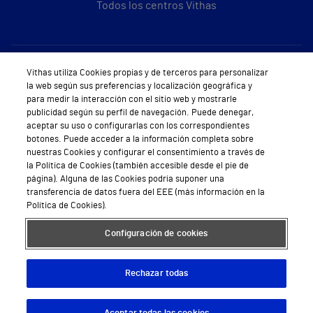
Todos los centros Vithas
Sobre Vithas
Vithas utiliza Cookies propias y de terceros para personalizar
la web según sus preferencias y localización geográfica y
Quiénes somos
para medir la interacción con el sitio web y mostrarle
publicidad según su perfil de navegación. Puede denegar,
Trabajar en Vithas
aceptar su uso o configurarlas con los correspondientes
botones. Puede acceder a la información completa sobre
Teléfono Cita Médica
nuestras Cookies y configurar el consentimiento a través de
la Política de Cookies (también accesible desde el pie de
Teléfono Atención al Cliente
página). Alguna de las Cookies podría suponer una
transferencia de datos fuera del EEE (más información en la
Política de seguridad y salud en el trabajo
Política de Cookies).
Conoce a Supervita
Configuración de cookies
Rechazar todas
Aviso Legal
Política de cookies
Política de privacidad
Mapa web
Protección de datos