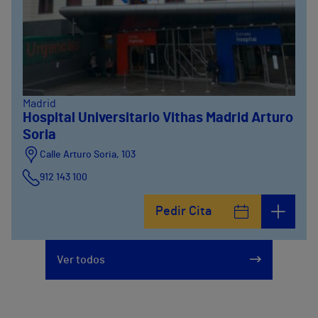
Madrid
Hospital Universitario Vithas Madrid Arturo
Soria
Calle Arturo Soria, 103
912 143 100
Calle Arturo Soria, 105
Pedir Cita
912 143 100
Calle Arturo Soria, 107
Ver todos
912 143 100