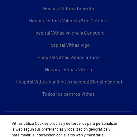
Hospital Vithas Tenerife
Hospital Vithas Valencia 9 de Octubre
Hospital Vithas Valencia Consuelo
Hospital Vithas Vigo
Hospital Vithas Valencia Turia
Hospital Vithas Vitoria
Hospital Vithas Xanit Internacional (Benalmádena)
Todos los centros Vithas
Sobre Vithas
Vithas utiliza Cookies propias y de terceros para personalizar
la web según sus preferencias y localización geográfica y
Quiénes somos
para medir la interacción con el sitio web y mostrarle