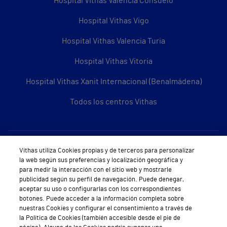
Hospital Vithas Valencia Consuelo
Hospital Vithas Vigo
Hospital Vithas Valencia Turia
Hospital Vithas Vitoria
Hospital Vithas Xanit Internacional (Benalmádena)
Todos los centros Vithas
Sobre Vithas
Vithas utiliza Cookies propias y de terceros para personalizar
la web según sus preferencias y localización geográfica y
Quiénes somos
para medir la interacción con el sitio web y mostrarle
publicidad según su perfil de navegación. Puede denegar,
Trabajar en Vithas
aceptar su uso o configurarlas con los correspondientes
botones. Puede acceder a la información completa sobre
Teléfono Cita Médica
nuestras Cookies y configurar el consentimiento a través de
la Política de Cookies (también accesible desde el pie de
Teléfono Atención al Cliente