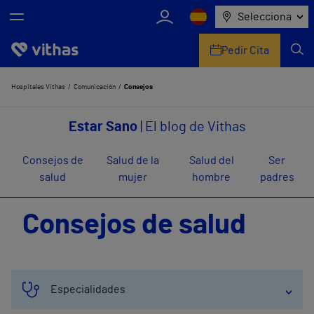
Selecciona
Pedir Cita
Nosotros
Hospitales Vithas
Comunicación
Consejos
Centros
Estar Sano
| El blog de Vithas
Servicios de salud
Consejos de
Salud de la
Salud del
Ser
salud
mujer
hombre
padres
Equipo médico y asistencial
Consejos de salud
Información útil
Comunicación
Especialidades