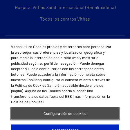
Hospital Vithas Xanit Internacional (Benalmádena)
Todos los centros Vithas
Sobre Vithas
Vithas utiliza Cookies propias y de terceros para personalizar
la web según sus preferencias y localización geográfica y
Quiénes somos
para medir la interacción con el sitio web y mostrarle
publicidad según su perfil de navegación. Puede denegar,
Trabajar en Vithas
aceptar su uso o configurarlas con los correspondientes
botones. Puede acceder a la información completa sobre
Teléfono Cita Médica
nuestras Cookies y configurar el consentimiento a través de
la Política de Cookies (también accesible desde el pie de
Teléfono Atención al Cliente
página). Alguna de las Cookies podría suponer una
transferencia de datos fuera del EEE (más información en la
Política de seguridad y salud en el trabajo
Política de Cookies).
Conoce a Supervita
Configuración de cookies