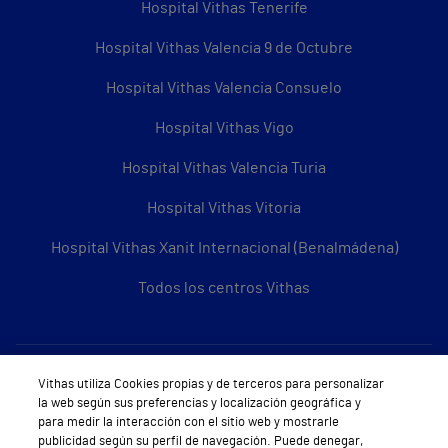
Hospital Vithas Tenerife
Hospital Vithas Valencia 9 de Octubre
Hospital Vithas Valencia Consuelo
Hospital Vithas Vigo
Hospital Vithas Valencia Turia
Hospital Vithas Vitoria
Hospital Vithas Xanit Internacional (Benalmádena)
Todos los centros Vithas
Sobre Vithas
Vithas utiliza Cookies propias y de terceros para personalizar
la web según sus preferencias y localización geográfica y
Quiénes somos
para medir la interacción con el sitio web y mostrarle
publicidad según su perfil de navegación. Puede denegar,