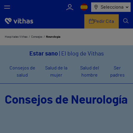
Selecciona
Pedir Cita
Nosotros
Hospitales Vithas
Consejos
Neurología
Centros
Estar sano
| El blog de Vithas
Servicios de salud
Consejos de
Salud de la
Salud del
Ser
salud
mujer
hombre
padres
Equipo médico y asistencial
Información útil
Consejos de Neurología
Comunicación