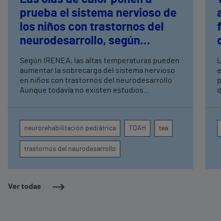
prueba el sistema nervioso de
los niños con trastornos del
neurodesarrollo, según
expertos en
Según IRENEA, las altas temperaturas pueden
L
neurorrehabilitación
aumentar la sobrecarga del sistema nervioso
e
pediátrica de Vithas
en niños con trastornos del neurodesarrollo
p
Aunque todavía no existen estudios
d
específicos, la evidencia científica permite
I
comprender por qué el calor puede influir en la
d
atención, la regulación emocional y la
a
neurorehabilitación pediátrica
TDAH
tea
conducta
d
trastornos del neurodesarrollo
Ver todas