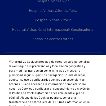
Hospital Vithas Vigo
Hospital Vithas Valencia Turia
Hospital Vithas Vitoria
Hospital Vithas Xanit Internacional (Benalmádena)
Todos los centros Vithas
Sobre Vithas
Vithas utiliza Cookies propias y de terceros para personalizar
la web según sus preferencias y localización geográfica y
Quiénes somos
para medir la interacción con el sitio web y mostrarle
publicidad según su perfil de navegación. Puede denegar,
Trabajar en Vithas
aceptar su uso o configurarlas con los correspondientes
botones. Puede acceder a la información completa sobre
Teléfono Cita Médica
nuestras Cookies y configurar el consentimiento a través de
la Política de Cookies (también accesible desde el pie de
Teléfono Atención al Cliente
página). Alguna de las Cookies podría suponer una
transferencia de datos fuera del EEE (más información en la