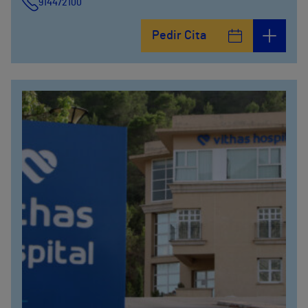
914472100
Calle Fernández de la Hoz, 45
Pedir Cita
914473400