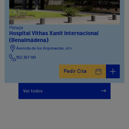
Málaga
Hospital Vithas Xanit Internacional
(Benalmádena)
Avenida de los Argonautas, s/n
952 367 190
Avenida del Cosmo , 4
Pedir Cita
952 56 19 51
Ver todos