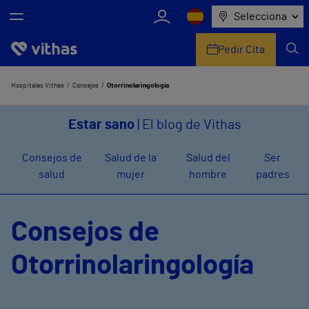
Selecciona
Pedir Cita
Nosotros
Hospitales Vithas
Consejos
Otorrinolaringología
Centros
Estar sano
| El blog de Vithas
Servicios de salud
Consejos de
Salud de la
Salud del
Ser
salud
mujer
hombre
padres
Equipo médico y asistencial
Información útil
Consejos de
Comunicación
Otorrinolaringología