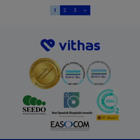
1
2
3
»