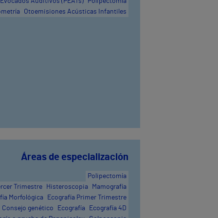
 Evocados Auditivos (PEATs)
Polipectomía
metría
Otoemisiones Acústicas Infantiles
Áreas de especialización
Polipectomía
ercer Trimestre
Histeroscopia
Mamografía
fía Morfológica
Ecografía Primer Trimestre
Consejo genético
Ecografía
Ecografía 4D