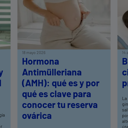
18 mayo 2026
14 
:
Hormona
B
y
Antimülleriana
c
l
(AMH): qué es y por
p
qué es clave para
La 
conocer tu reserva
gi
sal
ovárica
gía
po
alt
er
úte