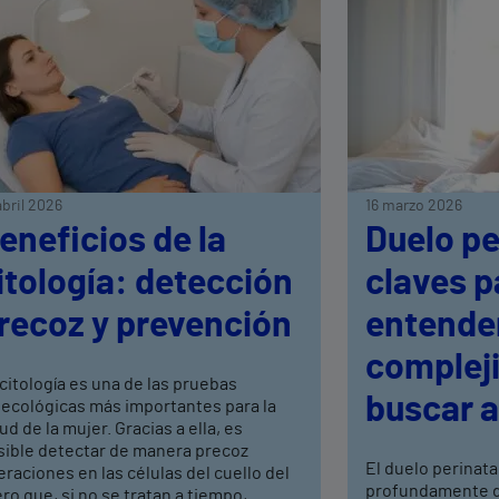
abril 2026
16 marzo 2026
eneficios de la
Duelo pe
itología: detección
claves p
recoz y prevención
entende
complej
citología es una de las pruebas
buscar 
necológicas más importantes para la
ud de la mujer. Gracias a ella, es
sible detectar de manera precoz
El duelo perinata
eraciones en las células del cuello del
profundamente d
ro que, si no se tratan a tiempo,