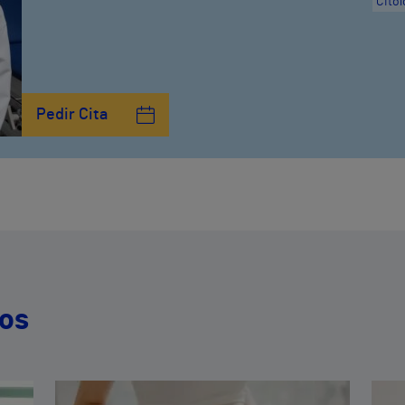
Citol
Pedir Cita
dos