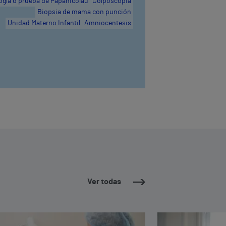
ogía o prueba de Papanicolau
Colposcopia
Biopsia de mama con punción
Unidad Materno Infantil
Amniocentesis
Ver todas