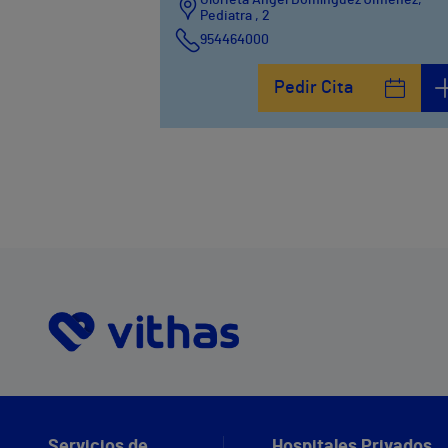
Glorieta Ángel Domínguez Jiménez,
Pediatra , 2
954464000
Pedir Cita
Servicios de
Hospitales Privados