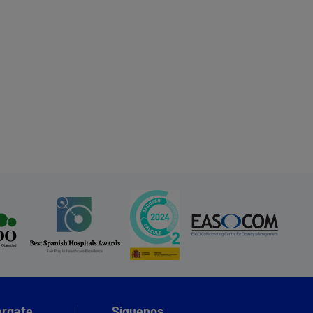
rgate
Síguenos