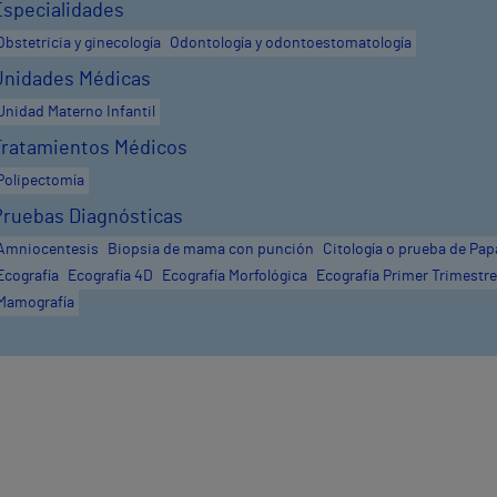
Especialidades
Obstetricia y ginecología
Odontología y odontoestomatología
Unidades Médicas
Unidad Materno Infantil
Tratamientos Médicos
Polipectomía
Pruebas Diagnósticas
Amniocentesis
Biopsia de mama con punción
Citología o prueba de Pap
Ecografía
Ecografía 4D
Ecografía Morfológica
Ecografía Primer Trimestre
Mamografía