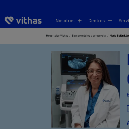
Nosotros
Centros
Servi
Hospitales Vithas
Equipo médico y asistencial
María Belén Ló
E