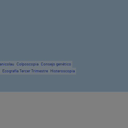
anicolau
Colposcopia
Consejo genético
Ecografía Tercer Trimestre
Histeroscopia