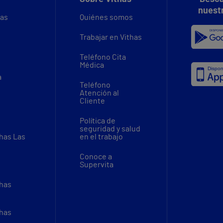
nuest
vas
Quiénes somos
Trabajar en Vithas
Teléfono Cita
Médica
a
Teléfono
Atención al
Cliente
Política de
seguridad y salud
thas Las
en el trabajo
Conoce a
Supervita
thas
thas