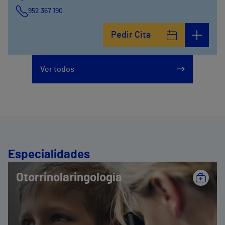
952 367 190
Avenida del Cosmo , 4
Pedir Cita
952 56 19 51
Ver todos
Especialidades
Otorrinolaringología