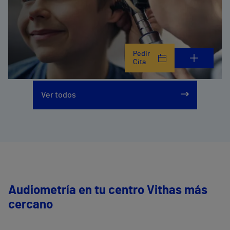
Pedir
Cita
Ver todos
Audiometría en tu centro Vithas más
cercano