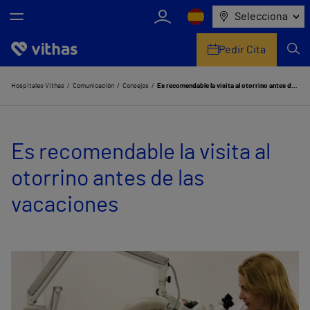
Selecciona
Pedir Cita
Nosotros
Hospitales Vithas
Comunicación
Consejos
Es recomendable la visita al otorrino antes de las vacaciones
Centros
Es recomendable la visita al
Servicios de salud
otorrino antes de las
Equipo médico y asistencial
vacaciones
Información útil
Comunicación