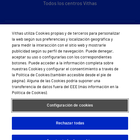
Todos los centros Vithas
Sobre Vithas
Vithas utiliza Cookies propias y de terceros para personalizar
la web según sus preferencias y localización geográfica y
Quiénes somos
para medir la interacción con el sitio web y mostrarle
publicidad según su perfil de navegación. Puede denegar,
Trabajar en Vithas
aceptar su uso o configurarlas con los correspondientes
botones. Puede acceder a la información completa sobre
Teléfono Cita Médica
nuestras Cookies y configurar el consentimiento a través de
la Política de Cookies (también accesible desde el pie de
Teléfono Atención al Cliente
página). Alguna de las Cookies podría suponer una
transferencia de datos fuera del EEE (más información en la
Política de seguridad y salud en el trabajo
Política de Cookies).
Conoce a Supervita
Configuración de cookies
Rechazar todas
Aviso Legal
Política de cookies
Política de privacidad
Mapa web
Protección de datos