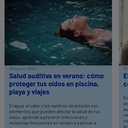
06 agosto 2026
18
Salud auditiva en verano: cómo
E
proteger tus oídos en piscina,
c
playa y viajes
En
as
El agua, el calor y los cambios de presión son
au
elementos que pueden afectar la salud de tus
se
oídos: aprende a prevenir infecciones y
us
molestias frecuentes en verano y a actuar a
pr