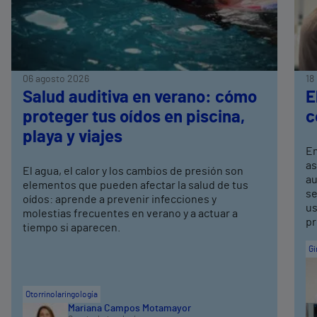
06 agosto 2026
18
Salud auditiva en verano: cómo
E
proteger tus oídos en piscina,
c
playa y viajes
En
as
El agua, el calor y los cambios de presión son
au
elementos que pueden afectar la salud de tus
se
oídos: aprende a prevenir infecciones y
us
molestias frecuentes en verano y a actuar a
pr
tiempo si aparecen.
Gi
Otorrinolaringología
Mariana Campos Motamayor