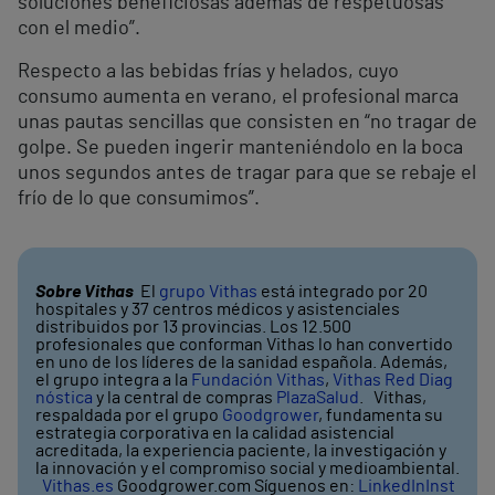
soluciones beneficiosas además de respetuosas
con el medio”.
Respecto a las bebidas frías y helados, cuyo
consumo aumenta en verano, el profesional marca
unas pautas sencillas que consisten en “no tragar de
golpe. Se pueden ingerir manteniéndolo en la boca
unos segundos antes de tragar para que se rebaje el
frío de lo que consumimos”.
Sobre Vithas
El
grupo Vithas
está integrado por 20
hospitales y 37 centros médicos y asistenciales
distribuidos por 13 provincias. Los 12.500
profesionales que conforman Vithas lo han convertido
en uno de los líderes de la sanidad española. Además,
el grupo integra a la
Fundación Vithas
,
Vithas Red Diag
nóstica
y la central de compras
PlazaSalud
. Vithas,
respaldada por el grupo
Goodgrower
, fundamenta su
estrategia corporativa en la calidad asistencial
acreditada, la experiencia paciente, la investigación y
la innovación y el compromiso social y medioambiental.
Vithas.es
Goodgrower.com Síguenos en:
LinkedIn
Inst