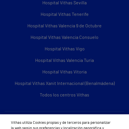
Hospital Vithas Sevilla
Hospital Vithas Tenerife
Hospital Vithas Valencia 9 de Octubre
Hospital Vithas Valencia Consuelo
Hospital Vithas Vigo
Hospital Vithas Valencia Turia
Hospital Vithas Vitoria
Hospital Vithas Xanit Internacional (Benalmádena)
Todos los centros Vithas
Sobre Vithas
Vithas utiliza Cookies propias y de terceros para personalizar
la web según sus preferencias y localización geográfica y