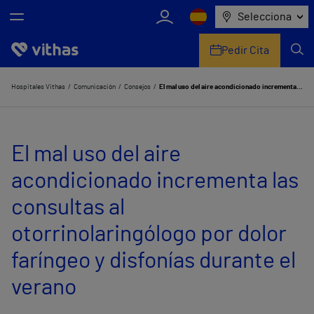
Selecciona
Pedir Cita
Nosotros
Hospitales Vithas
Comunicación
Consejos
El mal uso del aire acondicionado incrementa las consultas al otorrinolaringólogo por dolor faríngeo y disfonías durante el verano
Centros
El mal uso del aire
Servicios de salud
acondicionado incrementa las
Equipo médico y asistencial
consultas al
Información útil
otorrinolaringólogo por dolor
Comunicación
faríngeo y disfonías durante el
verano