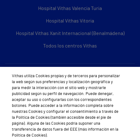
Hospital Vithas Valencia Turia
Hospital Vithas Vitoria
Hospital Vithas Xanit Internacional (Benalmádena)
Todos los centros Vithas
Sobre Vithas
Vithas utiliza Cookies propias y de terceros para personalizar
la web según sus preferencias y localización geográfica y
Quiénes somos
para medir la interacción con el sitio web y mostrarle
publicidad según su perfil de navegación. Puede denegar,
Trabajar en Vithas
aceptar su uso o configurarlas con los correspondientes
botones. Puede acceder a la información completa sobre
Teléfono Cita Médica
nuestras Cookies y configurar el consentimiento a través de
la Política de Cookies (también accesible desde el pie de
Teléfono Atención al Cliente
página). Alguna de las Cookies podría suponer una
transferencia de datos fuera del EEE (más información en la
Política de seguridad y salud en el trabajo
Política de Cookies).