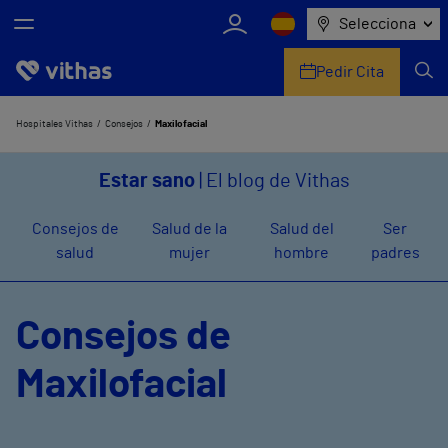
Selecciona
Pedir Cita
Nosotros
Hospitales Vithas
Consejos
Maxilofacial
Centros
Estar sano
| El blog de Vithas
Servicios de salud
Consejos de
Salud de la
Salud del
Ser
salud
mujer
hombre
padres
Equipo médico y asistencial
Información útil
Consejos de
Comunicación
Maxilofacial