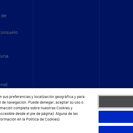
9 de
 Consuelo
Turia
ena)
n sus preferencias y localización geográfica y para
fil de navegación. Puede denegar, aceptar su uso o
ormación completa sobre nuestras Cookies y
ccesible desde el pie de página). Alguna de las
ormación en la Política de Cookies).
eb
Protección de datos