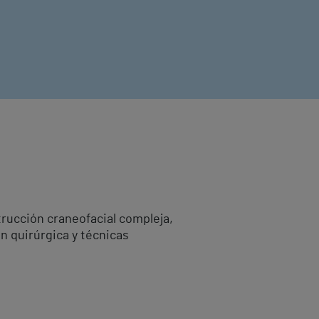
trucción craneofacial compleja,
ón quirúrgica y técnicas