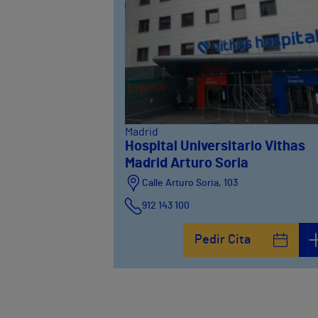
Madrid
Hospital Universitario Vithas
Madrid Arturo Soria
Calle Arturo Soria, 103
912 143 100
Calle Arturo Soria, 105
Pedir Cita
912 143 100
Calle Arturo Soria, 107
912 143 100