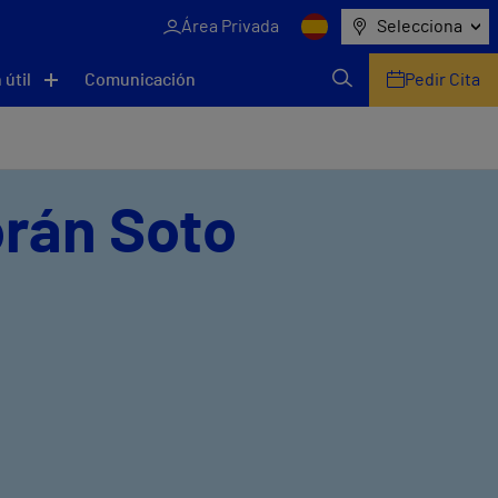
Área Privada
Selecciona
 útil
Comunicación
Pedir Cita
orán Soto