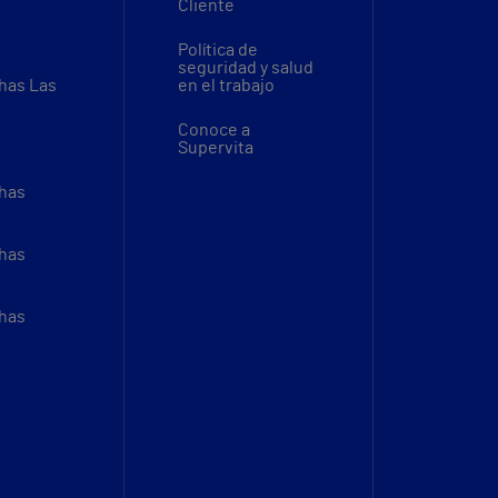
Cliente
Política de
seguridad y salud
thas Las
en el trabajo
Conoce a
Supervita
thas
thas
thas