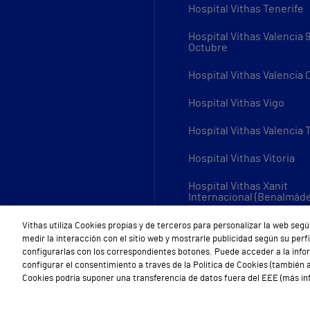
Hospital Vithas Tenerife
Hospital Vithas Valencia 
Octubre
Hospital Vithas Valencia
Hospital Vithas Vigo
Hospital Vithas Valencia 
Hospital Vithas Vitoria
Hospital Vithas Xanit
Internacional (Benalmád
Todos los centros Vithas
Vithas utiliza Cookies propias y de terceros para personalizar la web segú
medir la interacción con el sitio web y mostrarle publicidad según su per
configurarlas con los correspondientes botones. Puede acceder a la inf
configurar el consentimiento a través de la Política de Cookies (también a
Cookies podría suponer una transferencia de datos fuera del EEE (más inf
Aviso Legal
Política de cookies
Política de privacidad
Mapa w