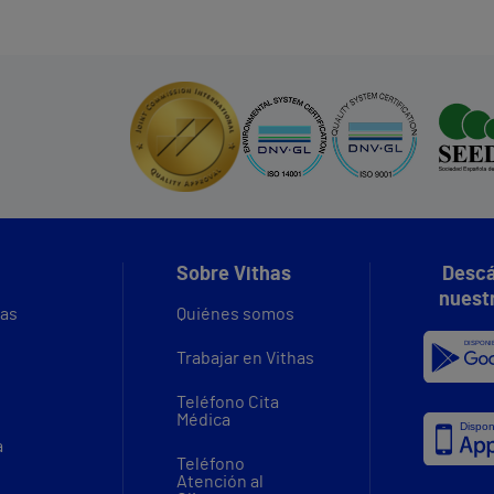
Sobre Vithas
Descá
nuest
vas
Quiénes somos
Trabajar en Vithas
Teléfono Cita
Médica
a
Teléfono
Atención al