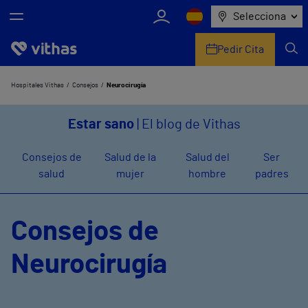
Selecciona
Pedir Cita
Nosotros
Hospitales Vithas
Consejos
Neurocirugía
Centros
Estar sano
| El blog de Vithas
Servicios de salud
Consejos de
Salud de la
Salud del
Ser
salud
mujer
hombre
padres
Equipo médico y asistencial
Información útil
Consejos de
Comunicación
Neurocirugía