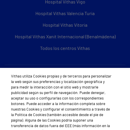
Hospital Vithas Vigo
Hospital Vithas Valencia Turia
Hospital Vithas Vitoria
Hospital Vithas Xanit Internacional (Benalmádena)
Todos los centros Vithas
Sobre Vithas
Vithas utiliza Cookies propias y de terceros para personalizar
la web según sus preferencias y localización geográfica y
Quiénes somos
para medir la interacción con el sitio web y mostrarle
publicidad según su perfil de navegación. Puede denegar,
Trabajar en Vithas
aceptar su uso o configurarlas con los correspondientes
botones. Puede acceder a la información completa sobre
Teléfono Cita Médica
nuestras Cookies y configurar el consentimiento a través de
la Política de Cookies (también accesible desde el pie de
Teléfono Atención al Cliente
página). Alguna de las Cookies podría suponer una
transferencia de datos fuera del EEE (más información en la