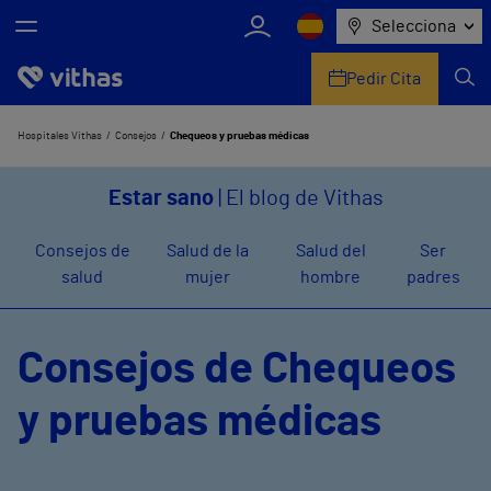
Selecciona
Pedir Cita
Nosotros
Hospitales Vithas
Consejos
Chequeos y pruebas médicas
Centros
Estar sano
| El blog de Vithas
Servicios de salud
Consejos de
Salud de la
Salud del
Ser
salud
mujer
hombre
padres
Equipo médico y asistencial
Información útil
Consejos de Chequeos
Comunicación
y pruebas médicas