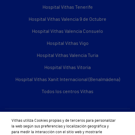
Hospital Vithas Tenerife
Hospital Vithas Valencia 9 de Octubre
Hospital Vithas Valencia Consuelo
Hospital Vithas Vigo
Hospital Vithas Valencia Turia
Hospital Vithas Vitoria
Hospital Vithas Xanit Internacional (Benalmádena)
Todos los centros Vithas
Sobre Vithas
Vithas utiliza Cookies propias y de terceros para personalizar
la web según sus preferencias y localización geográfica y
Quiénes somos
para medir la interacción con el sitio web y mostrarle