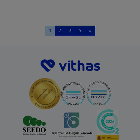
1
2
3
4
»