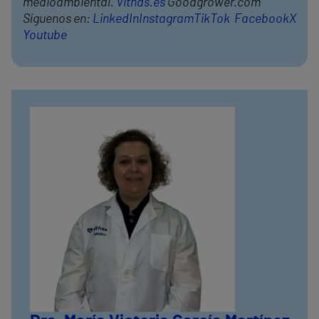
medioambiental.
Vithas.es
Goodgrower.com
Síguenos en:
LinkedIn
Instagram
TikTok
Facebook
X
Youtube