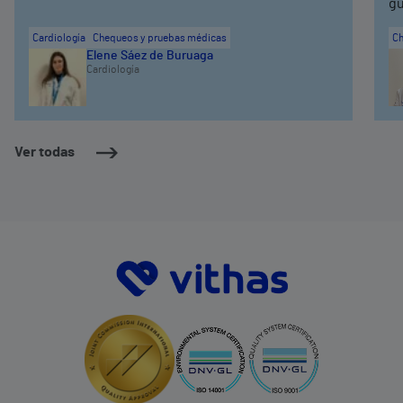
gu
Cardiología
Chequeos y pruebas médicas
Ch
Elene Sáez de Buruaga
Cardiología
Ver todas