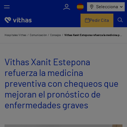
Selecciona
Pedir Cita
Nosotros
Hospitales Vithas
Comunicación
Consejos
Vithas Xanit Estepona refuerza la medicina preventiva con chequeos que mejoran el pronóstico de enfermedades graves
Centros
Vithas Xanit Estepona
Servicios de salud
refuerza la medicina
Equipo médico y asistencial
preventiva con chequeos que
Información útil
mejoran el pronóstico de
Comunicación
enfermedades graves