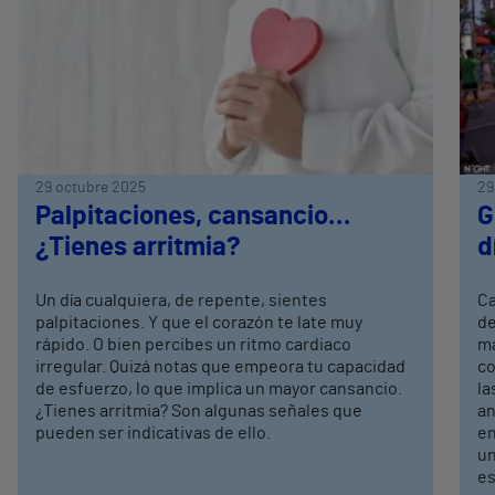
29 octubre 2025
29
Palpitaciones, cansancio…
G
¿Tienes arritmia?
d
Un día cualquiera, de repente, sientes
Ca
palpitaciones. Y que el corazón te late muy
de
rápido. O bien percibes un ritmo cardiaco
ma
irregular. Quizá notas que empeora tu capacidad
co
de esfuerzo, lo que implica un mayor cansancio.
la
¿Tienes arritmia? Son algunas señales que
an
pueden ser indicativas de ello.
en
un
es