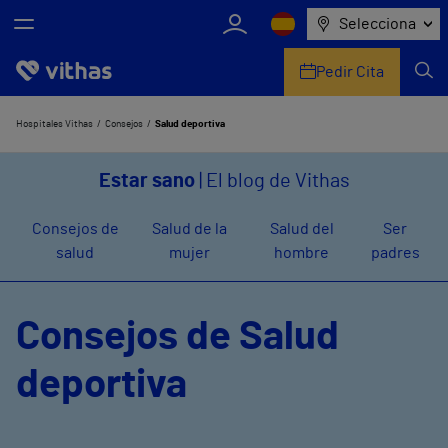
Selecciona
Pedir Cita
Nosotros
Hospitales Vithas
Consejos
Salud deportiva
Centros
Estar sano
| El blog de Vithas
Servicios de salud
Consejos de
Salud de la
Salud del
Ser
salud
mujer
hombre
padres
Equipo médico y asistencial
Información útil
Consejos de Salud
Comunicación
deportiva