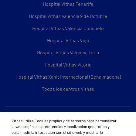
Hospital Vithas Tenerife
Hospital Vithas Valencia 9 de Octubre
Hospital Vithas Valencia Consuelo
Hospital Vithas Vigo
Hospital Vithas Valencia Turia
Hospital Vithas Vitoria
Hospital Vithas Xanit Internacional (Benalmádena)
Todos los centros Vithas
Sobre Vithas
Vithas utiliza Cookies propias y de terceros para personalizar
Quiénes somos
la web según sus preferencias y localización geográfica y
para medir la interacción con el sitio web y mostrarle