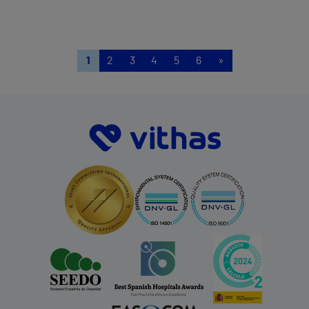
1
2
3
4
5
6
»