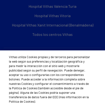
Hospital Vithas Valencia Turia
Hospital Vithas Vitoria
Hospital Vithas Xanit Internacional (Benalmádena)
Todos los centros Vithas
Sobre Vithas
Vithas utiliza Cookies propias y de terceros para personalizar
la web según sus preferencias y localización geográfica y
Quiénes somos
para medir la interacción con el sitio web y mostrarle
publicidad según su perfil de navegación. Puede denegar,
Trabajar en Vithas
aceptar su uso o configurarlas con los correspondientes
botones. Puede acceder a la información completa sobre
Teléfono Cita Médica
nuestras Cookies y configurar el consentimiento a través de
la Política de Cookies (también accesible desde el pie de
Teléfono Atención al Cliente
página). Alguna de las Cookies podría suponer una
transferencia de datos fuera del EEE (más información en la
Política de seguridad y salud en el trabajo
Política de Cookies).