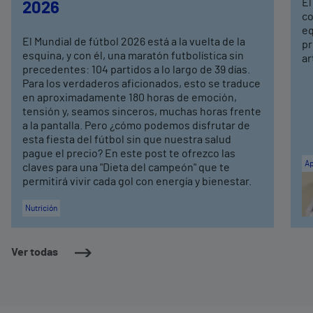
El
2026
co
eq
El Mundial de fútbol 2026 está a la vuelta de la
pr
esquina, y con él, una maratón futbolística sin
ar
precedentes: 104 partidos a lo largo de 39 días.
Para los verdaderos aficionados, esto se traduce
en aproximadamente 180 horas de emoción,
tensión y, seamos sinceros, muchas horas frente
a la pantalla. Pero ¿cómo podemos disfrutar de
esta fiesta del fútbol sin que nuestra salud
pague el precio? En este post te ofrezco las
Ap
claves para una "Dieta del campeón" que te
permitirá vivir cada gol con energía y bienestar.
Nutrición
Ver todas