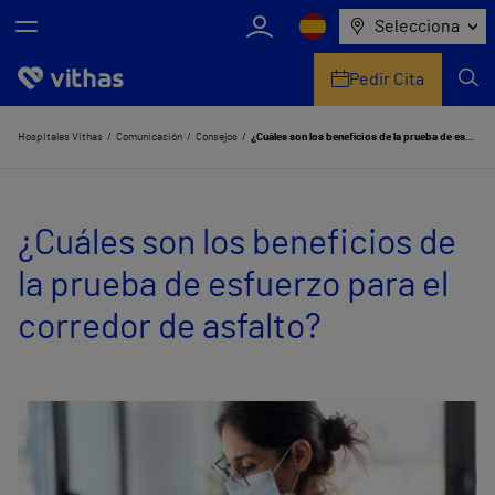
Selecciona
Pedir Cita
Nosotros
Hospitales Vithas
Comunicación
Consejos
¿Cuáles son los beneficios de la prueba de esfuerzo para el corredor de asfalto?
Centros
¿Cuáles son los beneficios de
Servicios de salud
la prueba de esfuerzo para el
Equipo médico y asistencial
corredor de asfalto?
Información útil
Comunicación