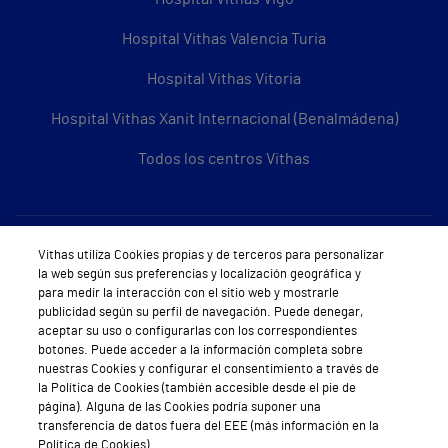
Hospital Vithas Valencia Turia
Hospital Vithas Vitoria
Hospital Vithas Xanit Internacional (Benalmádena)
Todos los centros Vithas
Sobre Vithas
Vithas utiliza Cookies propias y de terceros para personalizar
la web según sus preferencias y localización geográfica y
Quiénes somos
para medir la interacción con el sitio web y mostrarle
publicidad según su perfil de navegación. Puede denegar,
Trabajar en Vithas
aceptar su uso o configurarlas con los correspondientes
botones. Puede acceder a la información completa sobre
Teléfono Cita Médica
nuestras Cookies y configurar el consentimiento a través de
la Política de Cookies (también accesible desde el pie de
Teléfono Atención al Cliente
página). Alguna de las Cookies podría suponer una
transferencia de datos fuera del EEE (más información en la
Política de seguridad y salud en el trabajo
Política de Cookies).