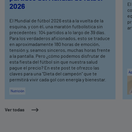
El
2026
co
eq
El Mundial de fútbol 2026 está a la vuelta de la
pr
esquina, y con él, una maratón futbolística sin
ar
precedentes: 104 partidos a lo largo de 39 días.
Para los verdaderos aficionados, esto se traduce
en aproximadamente 180 horas de emoción,
tensión y, seamos sinceros, muchas horas frente
a la pantalla. Pero ¿cómo podemos disfrutar de
esta fiesta del fútbol sin que nuestra salud
pague el precio? En este post te ofrezco las
Ap
claves para una "Dieta del campeón" que te
permitirá vivir cada gol con energía y bienestar.
Nutrición
Ver todas