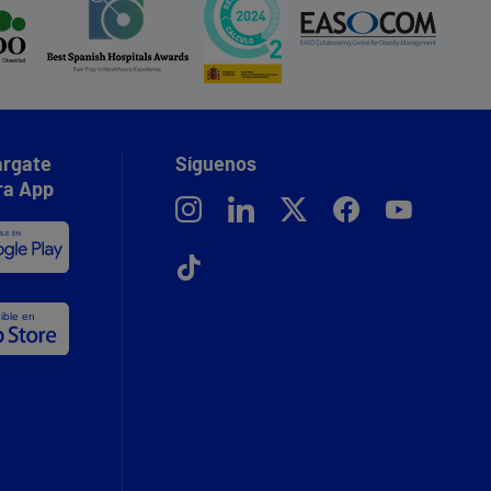
rgate
Síguenos
ra App