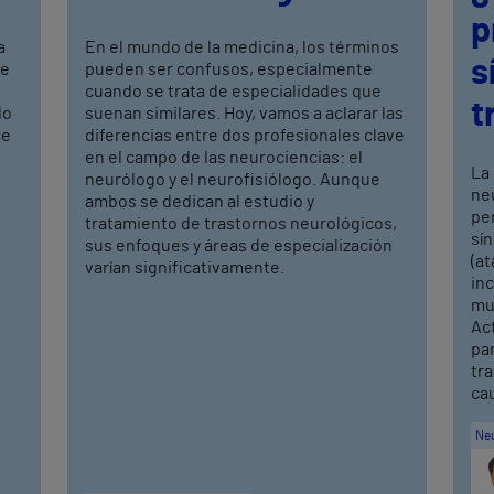
p
a
En el mundo de la medicina, los términos
s
de
pueden ser confusos, especialmente
cuando se trata de especialidades que
t
do
suenan similares. Hoy, vamos a aclarar las
ce
diferencias entre dos profesionales clave
en el campo de las neurociencias: el
La 
neurólogo y el neurofisiólogo. Aunque
ne
ambos se dedican al estudio y
pe
tratamiento de trastornos neurológicos,
sí
sus enfoques y áreas de especialización
(a
varían significativamente.
inc
mu
Ac
par
tr
ca
Neu