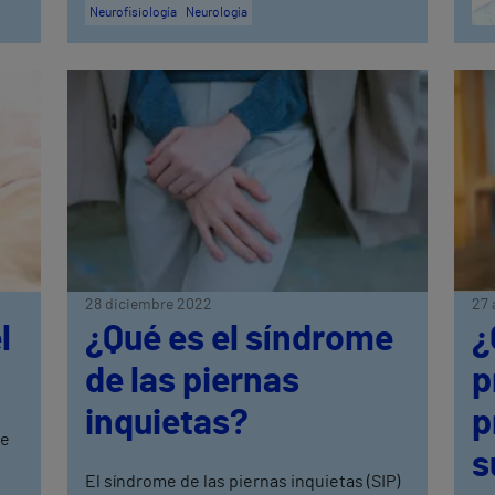
Neurofisiología
Neurología
28 diciembre 2022
27 
l
¿Qué es el síndrome
¿
de las piernas
p
inquietas?
p
de
s
El síndrome de las piernas inquietas (SIP)