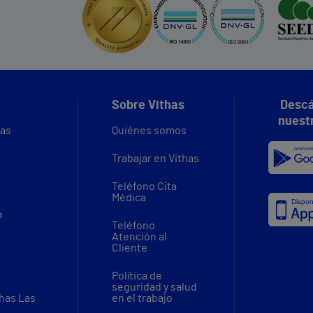
Sobre Vithas
Descá
nuest
vas
Quiénes somos
Trabajar en Vithas
Teléfono Cita
Médica
a
Teléfono
Atención al
Cliente
Política de
seguridad y salud
thas Las
en el trabajo