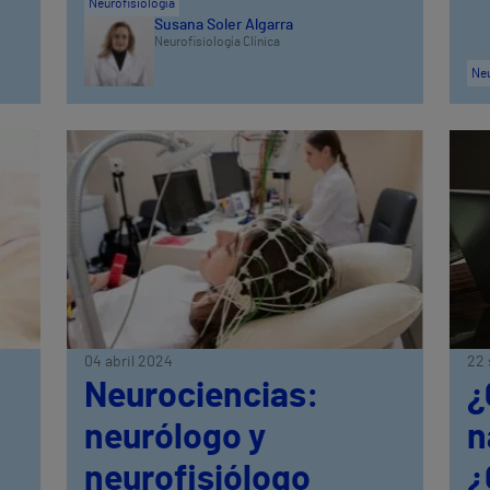
Neurofisiología
Susana Soler Algarra
Neurofisiología Clínica
Neu
04 abril 2024
22 
Neurociencias:
¿
neurólogo y
n
neurofisiólogo
¿