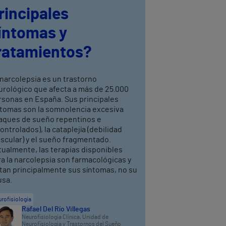
rincipales
íntomas y
ratamientos?
narcolepsia es un trastorno
urológico que afecta a más de 25.000
rsonas en España. Sus principales
ntomas son la somnolencia excesiva
taques de sueño repentinos e
ontrolados), la cataplejía (debilidad
scular) y el sueño fragmentado.
tualmente, las terapias disponibles
a la narcolepsia son farmacológicas y
atan principalmente sus síntomas, no su
usa.
rofisiología
Rafael Del Río Villegas
Neurofisiología Clínica,
Unidad de
Neurofisiología y Trastornos del Sueño