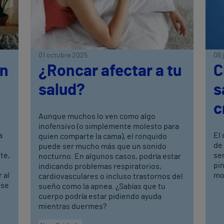
01 octubre 2025
06 
un
¿Roncar afectar a tu
C
o
salud?
s
c
Aunque muchos lo ven como algo
inofensivo (o simplemente molesto para
a
El 
quien comparte la cama), el ronquido
de
puede ser mucho más que un sonido
nte,
se
nocturno. En algunos casos, podría estar
pi
indicando problemas respiratorios,
 al
mo
cardiovasculares o incluso trastornos del
rse
sueño como la apnea. ¿Sabías que tu
cuerpo podría estar pidiendo ayuda
mientras duermes?