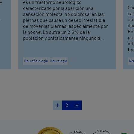
es un trastorno neurológico
ue
Ca
caracterizado por la aparición una
ca
sensación molesta, no dolorosa, en las
en 
piernas que causa un deseo irresistible
r
dor
de mover las piernas, especialmente por
En
la noche. Lo sufre un 2,5 % de la
pr
población y prácticamente ninguno d...
in
tem
Neurofisiología
Neurología
Neu
1
2
»