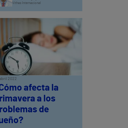
Vithas Internacional
abril 2022
Cómo afecta la
rimavera a los
roblemas de
ueño?