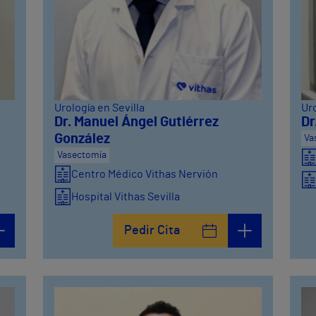
Urología en Sevilla
Uro
Dr. Manuel Ángel Gutiérrez
Dr
González
Va
Vasectomía
Centro Médico Vithas Nervión
Hospital Vithas Sevilla
Pedir Cita