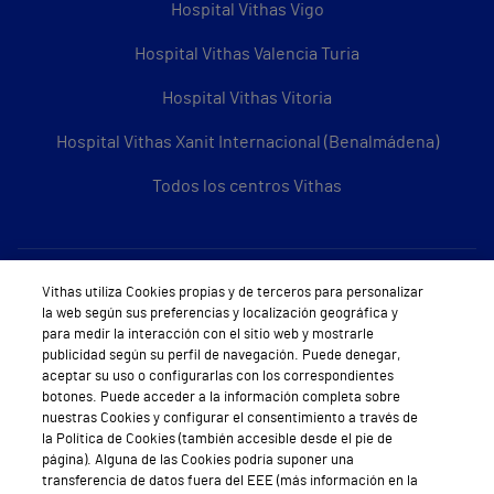
Hospital Vithas Vigo
Hospital Vithas Valencia Turia
Hospital Vithas Vitoria
Hospital Vithas Xanit Internacional (Benalmádena)
Todos los centros Vithas
Sobre Vithas
Vithas utiliza Cookies propias y de terceros para personalizar
la web según sus preferencias y localización geográfica y
Quiénes somos
para medir la interacción con el sitio web y mostrarle
publicidad según su perfil de navegación. Puede denegar,
Trabajar en Vithas
aceptar su uso o configurarlas con los correspondientes
botones. Puede acceder a la información completa sobre
Teléfono Cita Médica
nuestras Cookies y configurar el consentimiento a través de
la Política de Cookies (también accesible desde el pie de
Teléfono Atención al Cliente
página). Alguna de las Cookies podría suponer una
transferencia de datos fuera del EEE (más información en la