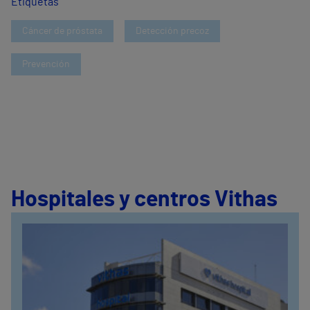
Etiquetas
Cáncer de próstata
Detección precoz
Prevención
Hospitales y centros Vithas