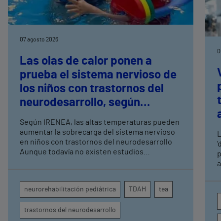
07 agosto 2026
0
Las olas de calor ponen a
prueba el sistema nervioso de
los niños con trastornos del
neurodesarrollo, según
expertos en
Según IRENEA, las altas temperaturas pueden
neurorrehabilitación
aumentar la sobrecarga del sistema nervioso
L
pediátrica de Vithas
en niños con trastornos del neurodesarrollo
'
Aunque todavía no existen estudios
p
específicos, la evidencia científica permite
a
comprender por qué el calor puede influir en la
c
atención, la regulación emocional y la
d
neurorehabilitación pediátrica
TDAH
tea
conducta
s
trastornos del neurodesarrollo