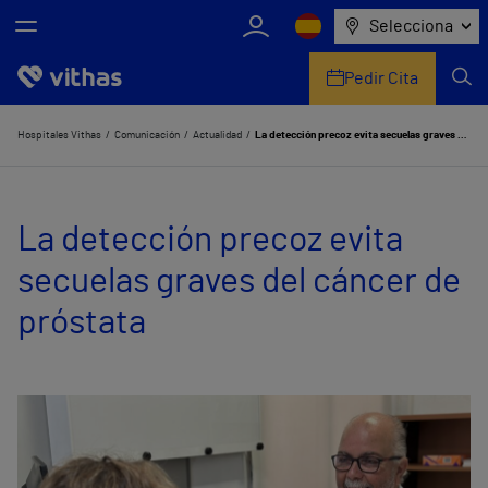
Selecciona
Pedir Cita
Nosotros
Hospitales Vithas
Comunicación
Actualidad
La detección precoz evita secuelas graves del cáncer de próstata
Centros
La detección precoz evita
Servicios de salud
secuelas graves del cáncer de
Equipo médico y asistencial
próstata
Información útil
Comunicación