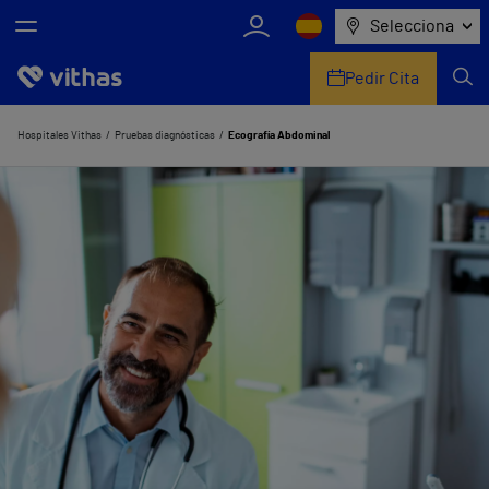
Selecciona
Pedir Cita
Nosotros
Hospitales Vithas
Pruebas diagnósticas
Ecografía Abdominal
Centros
Servicios de salud
Equipo médico y asistencial
Información útil
Comunicación