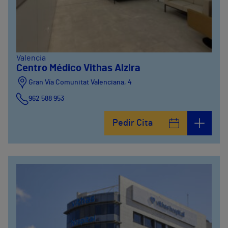
Valencia
Centro Médico Vithas Alzira
Gran Vía Comunitat Valenciana, 4
962 588 953
Pedir Cita