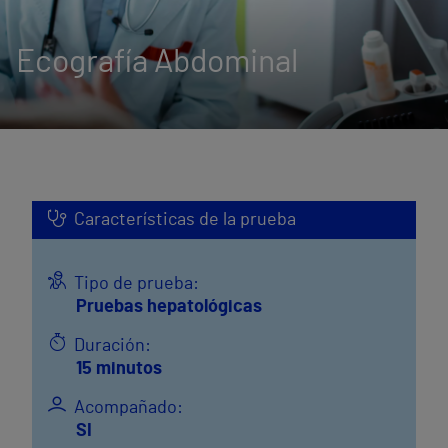
Ecografía Abdominal
Características de la prueba
Tipo de prueba:
Pruebas hepatológicas
Duración:
15 minutos
Acompañado:
SI