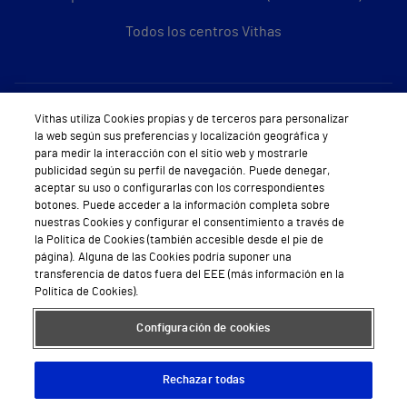
Todos los centros Vithas
Sobre Vithas
Vithas utiliza Cookies propias y de terceros para personalizar
la web según sus preferencias y localización geográfica y
Quiénes somos
para medir la interacción con el sitio web y mostrarle
publicidad según su perfil de navegación. Puede denegar,
Trabajar en Vithas
aceptar su uso o configurarlas con los correspondientes
botones. Puede acceder a la información completa sobre
Teléfono Cita Médica
nuestras Cookies y configurar el consentimiento a través de
la Política de Cookies (también accesible desde el pie de
Teléfono Atención al Cliente
página). Alguna de las Cookies podría suponer una
transferencia de datos fuera del EEE (más información en la
Política de seguridad y salud en el trabajo
Política de Cookies).
Conoce a Supervita
Configuración de cookies
Rechazar todas
Aviso Legal
Política de cookies
Política de privacidad
Mapa web
Protección de datos