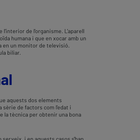
l'interior de l'organisme. L'aparell
 l'oïda humana i que en xocar amb un
ta en un monitor de televisió.
a biliar.
al
a que aquests dos elements
 sèrie de factors com l'edat i
 de la tècnica per obtenir una bona
o serveix, i en aquests casos s'han