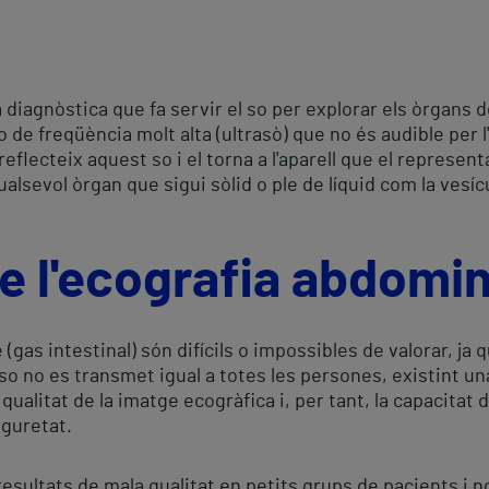
diagnòstica que fa servir el so per explorar els òrgans de 
o de freqüència molt alta (ultrasò) que no és audible per
reflecteix aquest so i el torna a l'aparell que el represen
sevol òrgan que sigui sòlid o ple de líquid com la vesícul
e l'ecografia abdomin
(gas intestinal) són difícils o impossibles de valorar, j
o no es transmet igual a totes les persones, existint una
 qualitat de la imatge ecogràfica i, per tant, la capacitat
eguretat.
esultats de mala qualitat en petits grups de pacients i n