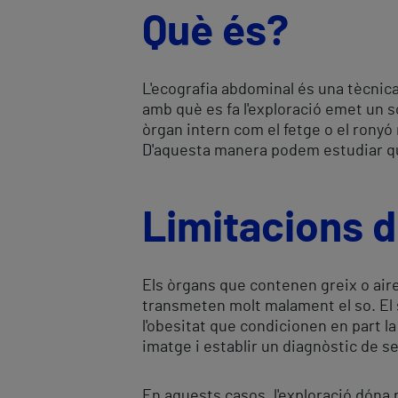
Què és?
L'ecografia abdominal és una tècnica 
amb què es fa l'exploració emet un s
òrgan intern com el fetge o el ronyó 
D'aquesta manera podem estudiar qual
Limitacions d
Els òrgans que contenen greix o aire 
transmeten molt malament el so. El s
l'obesitat que condicionen en part la
imatge i establir un diagnòstic de s
En aquests casos, l'exploració dóna r