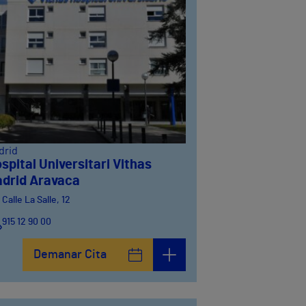
drid
spital Universitari Vithas
drid Aravaca
Calle La Salle, 12
915 12 90 00
Demanar Cita