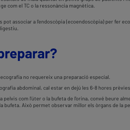
tge com el TC o la ressonància magnètica.
 es pot associar a l'endoscòpia (ecoendoscòpia) per fer e
digestiu.
preparar?
 ecografia no requereix una preparació especial.
ografia abdominal, cal estar en dejú les 6-8 hores prèvies
 pelvis com l'úter o la bufeta de l'orina, convé beure almen
 la bufeta. Això permet observar millor els òrgans de la pe