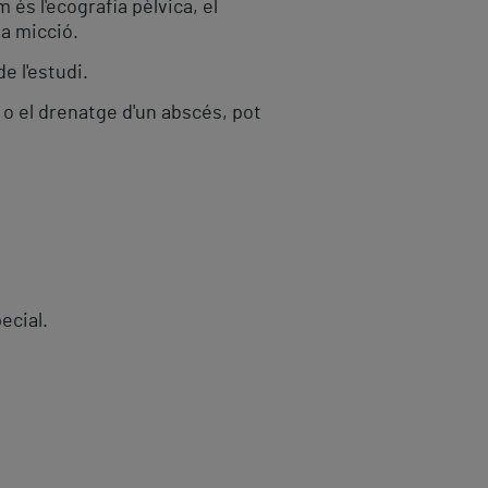
és l'ecografia pèlvica, el
la micció.
e l'estudi.
 o el drenatge d'un abscés, pot
ecial.