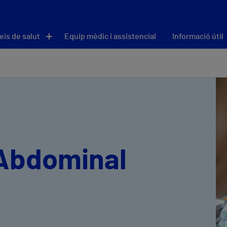
eis de salut
Equip mèdic i assistencial
Informació útil
 Abdominal