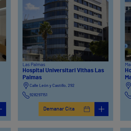
Las Palmas
Ma
Hospital Universitari Vithas Las
Ho
Palmas
Ma
Calle León y Castillo, 292
928297151
Calle León y Castillo, 294
Demanar Cita
928297151