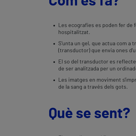
Com es fa?
Les ecografies es poden fer de 
hospitalitzat.
S'unta un gel, que actua com a tr
(transductor) que envia ones d'u
El so del transductor es reflecte
de ser analitzada per un ordina
Les imatges en moviment s'impri
de la sang a través dels gots.
Què se sent?