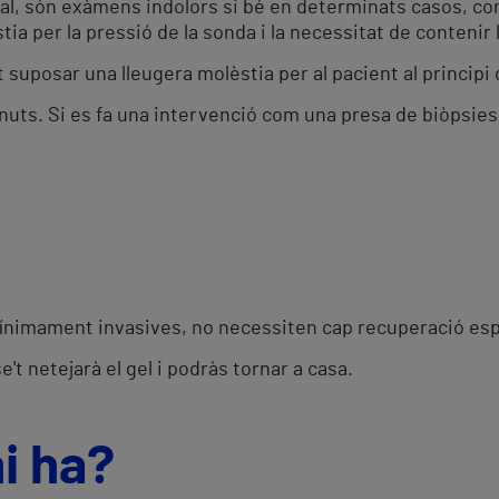
al, són exàmens indolors si bé en determinats casos, com 
tia per la pressió de la sonda i la necessitat de contenir 
t suposar una lleugera molèstia per al pacient al principi d
inuts. Si es fa una intervenció com una presa de biòpsies
ínimament invasives, no necessiten cap recuperació esp
e't netejarà el gel i podràs tornar a casa.
hi ha?