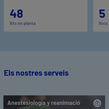
48
5
llits en planta
llocs
Els nostres serveis
Anestesiologia y reanimació