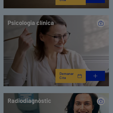
Cita
Psicologia clínica
Demanar
Cita
Radiodiagnòstic