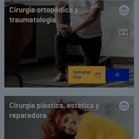
Cirurgia ortopèdica y
traumatologia
Demanar
Cita
Cirurgia plàstica, estètica y
reparadora