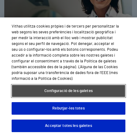
Vithas utilitza cookies pròpies i de tercers per personalitzar la
web segons les seves preferències i localització geogràfica i
per medir la interacció amb el lloc web i mostrar publicitat
segons el seu perfil de navegació. Pot denegar, acceptar el
Demanar
seu ús o configurar-los amb els botons corresponents. Podeu
Cita
accedir a la informació completa sobre les nostres galetes i
configurar el consentiment a través de la Política de galetes
(también accessible des de la pàgina). L'Alguna de las Cookies
podria suposar una transferència de dades fora de l'EEE (més
Tractament del dolor
informació a la Política de Cookies).
Configuració de les galetes
Rebutjar-les totes
Acceptar totes les galetes
Descargar App
Pedir cita