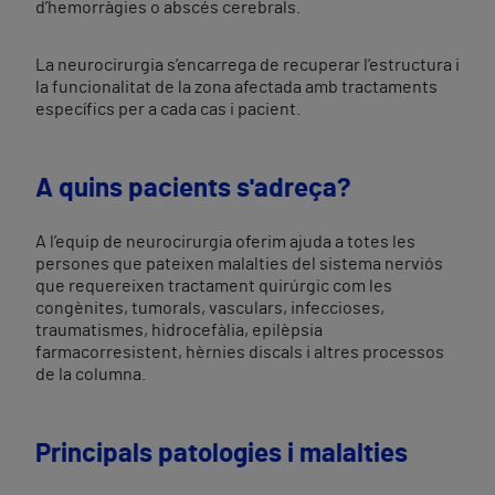
d’hemorràgies o abscés cerebrals.
La neurocirurgia s’encarrega de recuperar l’estructura i
la funcionalitat de la zona afectada amb tractaments
específics per a cada cas i pacient.
A quins pacients s'adreça?
A l’equip de neurocirurgia oferim ajuda a totes les
persones que pateixen malalties del sistema nerviós
que requereixen tractament quirúrgic com les
congènites, tumorals, vasculars, infeccioses,
traumatismes, hidrocefàlia, epilèpsia
farmacorresistent, hèrnies discals i altres processos
de la columna.
Principals patologies i malalties