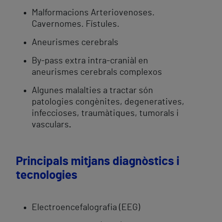
Malformacions Arteriovenoses.
Cavernomes. Fístules.
Aneurismes cerebrals
By-pass extra intra-craniàl en
aneurismes cerebrals complexos
Algunes malalties a tractar són
patologies congènites, degeneratives,
infeccioses, traumàtiques, tumorals i
vasculars
.
Principals mitjans diagnòstics i
tecnologies
Electroencefalografia (EEG)