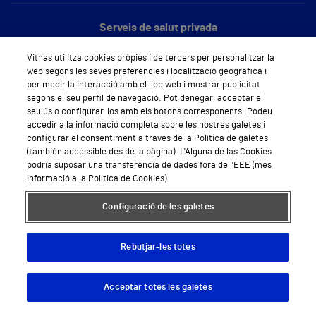
Serveis de salut privada
Demana cita mèdica
Vithas utilitza cookies pròpies i de tercers per personalitzar la
web segons les seves preferències i localització geogràfica i
Especialitats
per medir la interacció amb el lloc web i mostrar publicitat
segons el seu perfil de navegació. Pot denegar, acceptar el
Àrea privada
seu ús o configurar-los amb els botons corresponents. Podeu
accedir a la informació completa sobre les nostres galetes i
Empreses
configurar el consentiment a través de la Política de galetes
(también accessible des de la pàgina). L'Alguna de las Cookies
podria suposar una transferència de dades fora de l'EEE (més
informació a la Política de Cookies).
Hospitals Privats
Configuració de les galetes
Hospital Vithas Lleida
Rebutjar-les totes
Hospital Vithas Barcelona
Acceptar totes les galetes
Descargar App
Pedir cita