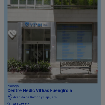
Màlaga
Centre Mèdic Vithas Fuengirola
Avenida de Ramón y Cajal, s/n
952 477 310