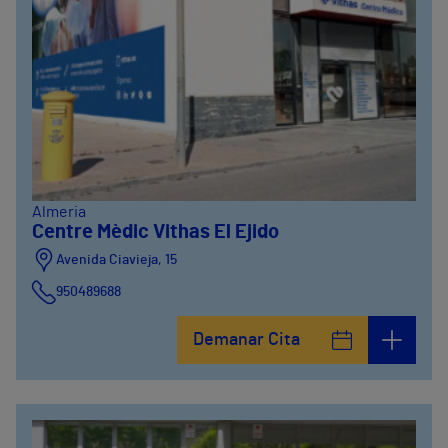
Almeria
Centre Mèdic Vithas El Ejido
Avenida Ciavieja, 15
950489688
Demanar Cita