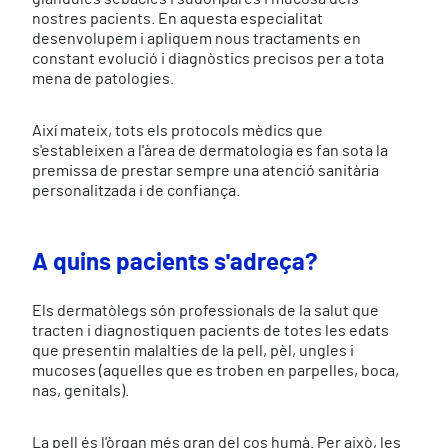
nostres pacients. En aquesta especialitat
desenvolupem i apliquem nous tractaments en
constant evolució i diagnòstics precisos per a tota
mena de patologies.
Així mateix, tots els protocols mèdics que
s'estableixen a l'àrea de dermatologia es fan sota la
premissa de prestar sempre una atenció sanitària
personalitzada i de confiança.
A quins pacients s'adreça?
Els dermatòlegs són professionals de la salut que
tracten i diagnostiquen pacients de totes les edats
que presentin malalties de la pell, pèl, ungles i
mucoses (aquelles que es troben en parpelles, boca,
nas, genitals).
La pell és l'òrgan més gran del cos humà. Per això, les