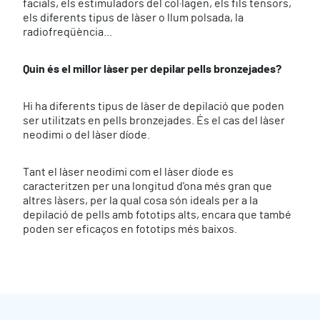
facials, els estimuladors del col·lagen, els fils tensors,
els diferents tipus de làser o llum polsada, la
radiofreqüència...
Quin és el millor làser per depilar pells bronzejades?
Hi ha diferents tipus de làser de depilació que poden
ser utilitzats en pells bronzejades. És el cas del làser
neodimi o del làser díode.
Tant el làser neodimi com el làser díode es
caracteritzen per una longitud d'ona més gran que
altres làsers, per la qual cosa són ideals per a la
depilació de pells amb fototips alts, encara que també
poden ser eficaços en fototips més baixos.