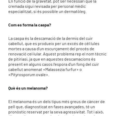
En funció de la gravetat, pot ser necessari que la
cremada sigui revisada per personal mèdic
especialitzat, si és possible un dermatòleg.
Com es forma la caspa?
La caspa és la descamació de la dermis del cuir
cabellut, que es produeix per un excés de cèl·lules
mortes a causa d'un escurçament del procés de
renovació cel·lular. Aquest problema rep el nom tècnic
de pitiriasi, ja que en aquestes descamacions és
present en alguns casos l'espora d'un fong del cuir
cabellut anomenat «Malassezia furfur» o
«Pityrosporum ovale».
Què és un melanoma?
El melanoma és un dels tipus més greus de càncer de
pell que, diagnosticat en fases avançades, té un
pronòstic reservat per la seva agressivitat. Tot i això,