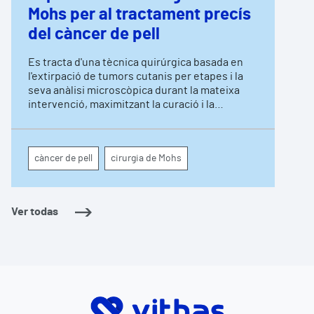
Mohs per al tractament precís
del càncer de pell
Es tracta d'una tècnica quirúrgica basada en
l'extirpació de tumors cutanis per etapes i la
seva anàlisi microscòpica durant la mateixa
intervenció, maximitzant la curació i la
preservació de teixit sa Coincidint amb el Dia
Europeu de la Prevenció del Càncer de Pell,
que es commemora aquest 13 de juny,
càncer de pell
cirurgia de Mohs
l'hospital també recorda la importància de
tenir cura de la salut cutània davant de la
radiació solar
Ver todas