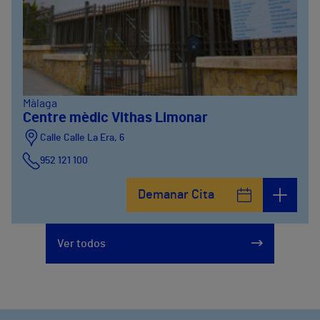
Màlaga
Centre mèdic Vithas Limonar
Calle Calle La Era, 6
952 121 100
Demanar Cita
Ver todos