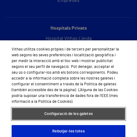
Empreses
Hospitals Privats
Hospital Vithas Lleida
Vithas utilitza cookies pròpies i de tercers per personalitzar la
Hospital Vithas Barcelona
web segons les seves preferències i localització geogràfica i
per medir la interacció amb el lloc web i mostrar publicitat
segons el seu perfil de navegació. Pot denegar, acceptar el
seu ús o configurar-los amb els botons corresponents. Podeu
Sobre Vithas
accedir a la informació completa sobre les nostres galetes i
configurar el consentiment a través de la Política de galetes
Qui som
(también accessible des de la pàgina). L'Alguna de las Cookies
podria suposar una transferència de dades fora de l'EEE (més
Treballar a Vithas
informació a la Política de Cookies).
Sala de premsa
Configuració de les galetes
Rebutjar-les totes