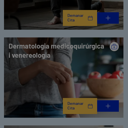
Demanar
Cita
Dermatologia medicoquirúrgica
i venereologia
Demanar
Cita