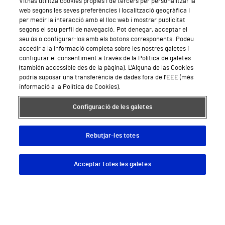
Vithas utilitza cookies pròpies i de tercers per personalitzar la
web segons les seves preferències i localització geogràfica i
Especialitats
per medir la interacció amb el lloc web i mostrar publicitat
segons el seu perfil de navegació. Pot denegar, acceptar el
Àrea privada
seu ús o configurar-los amb els botons corresponents. Podeu
accedir a la informació completa sobre les nostres galetes i
Empreses
configurar el consentiment a través de la Política de galetes
(también accessible des de la pàgina). L'Alguna de las Cookies
podria suposar una transferència de dades fora de l'EEE (més
informació a la Política de Cookies).
Hospitals Privats
Configuració de les galetes
Hospital Vithas Lleida
Rebutjar-les totes
Hospital Vithas Barcelona
Acceptar totes les galetes
Descargar App
Pedir cita
Sobre Vithas
Qui som
Treballar a Vithas