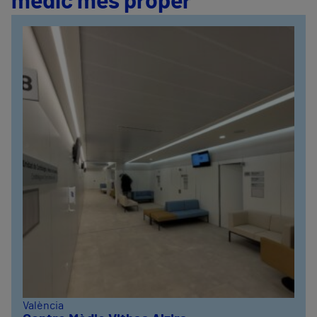
mèdic més proper
València