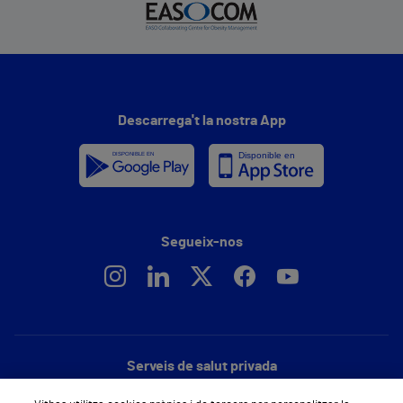
Descarrega't la nostra App
Segueix-nos
Serveis de salut privada
Demana cita mèdica