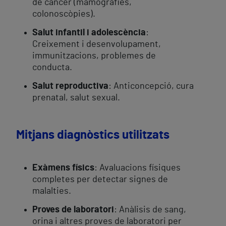
de càncer (mamografies,
colonoscòpies).
Salut infantil i adolescència
:
Creixement i desenvolupament,
immunitzacions, problemes de
conducta.
Salut reproductiva
: Anticoncepció, cura
prenatal, salut sexual.
Mitjans diagnòstics utilitzats
Exàmens físics
: Avaluacions físiques
completes per detectar signes de
malalties.
Proves de laboratori
: Anàlisis de sang,
orina i altres proves de laboratori per