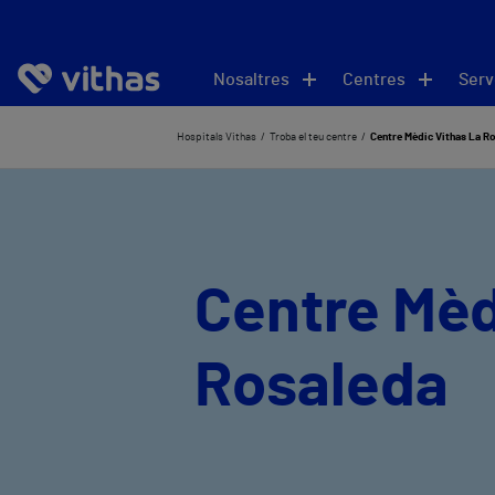
Nosaltres
Centres
Serv
Hospitals Vithas
Troba el teu centre
Centre Mèdic Vithas La R
Centre Mèd
Rosaleda