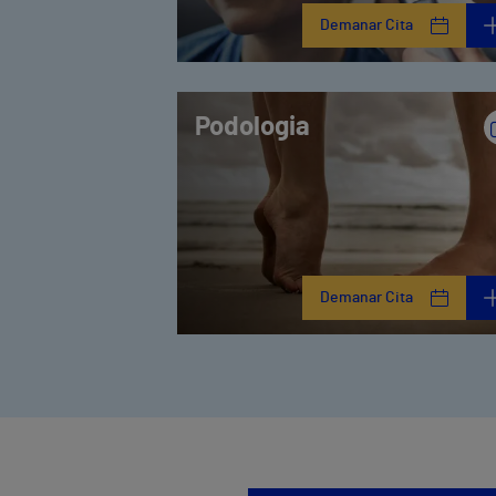
Demanar Cita
Podologia
Demanar Cita