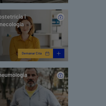
stetrícia i
inecologia
Demanar Cita
neumologia