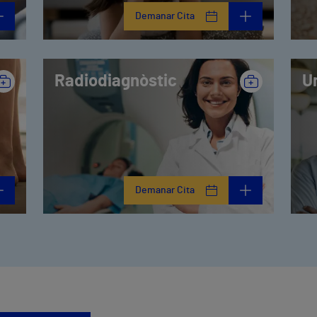
Demanar Cita
Radiodiagnòstic
U
Demanar Cita