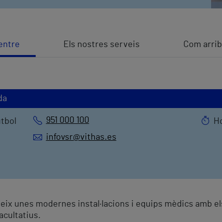
entre
Els nostres serveis
Com arrib
da
951 000 100
útbol
Ho
infovsr@vithas.es
eix unes modernes instal·lacions i equips mèdics amb e
acultatius.