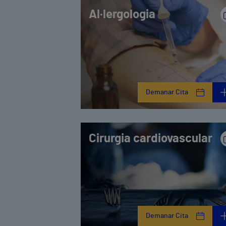
Al·lergologia
Demanar Cita
Cirurgia cardiovascular
Demanar Cita