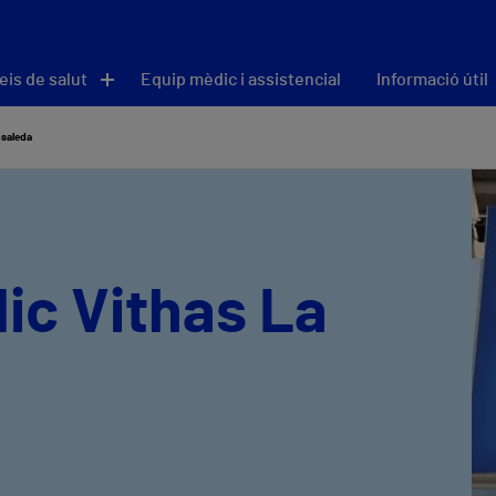
eis de salut
Equip mèdic i assistencial
Informació útil
osaleda
ic Vithas La