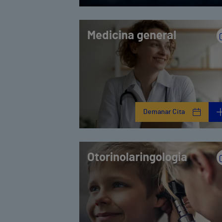
Medicina general
Demanar Cita
Otorinolaringologia