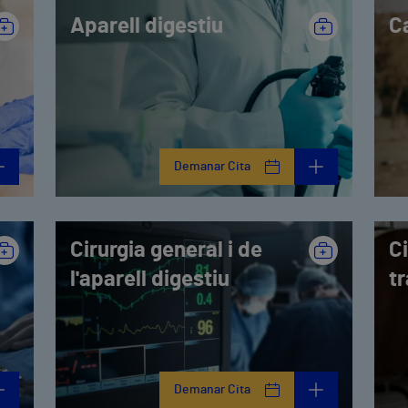
Aparell digestiu
C
Demanar Cita
Cirurgia general i de
Ci
l'aparell digestiu
t
Demanar Cita