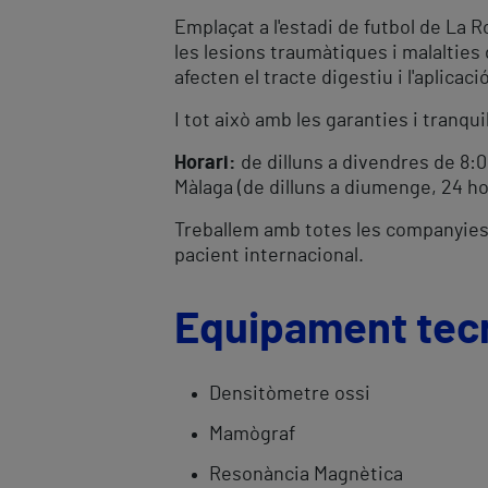
Emplaçat a l'estadi de futbol de La R
les lesions traumàtiques i malalties
afecten el tracte digestiu i l'aplicac
I tot això amb les garanties i tranqu
Horari:
de dilluns a divendres de 8:0
Màlaga (de dilluns a diumenge, 24 ho
Treballem amb totes les companyies 
pacient internacional.
Equipament tec
Densitòmetre ossi
Mamògraf
Resonància Magnètica