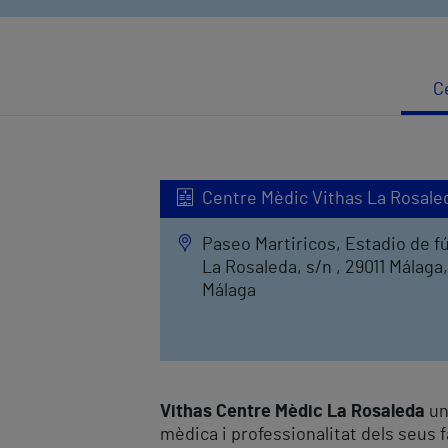
C
Centre Mèdic Vithas La Rosale
Paseo Martiricos, Estadio de f
La Rosaleda, s/n , 29011 Málaga,
Málaga
Vithas Centre Mèdic La Rosaleda
un
mèdica i professionalitat dels seus f