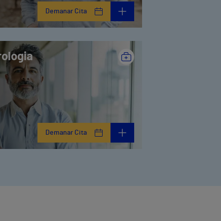
Demanar Cita
rologia
Demanar Cita