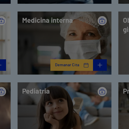
Medicina interna
Ob
g
Demanar Cita
Pediatria
P