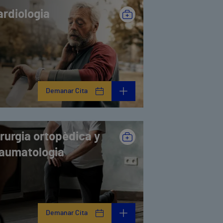
ardiologia
Demanar Cita
rurgia ortopèdica y
raumatologia
Demanar Cita