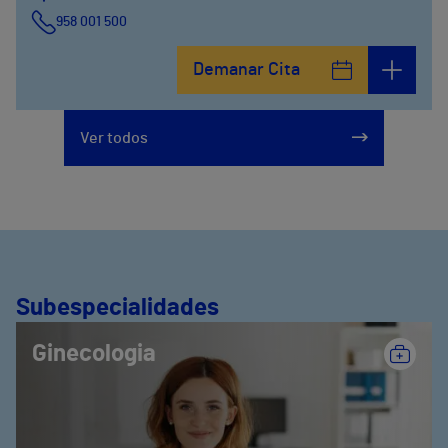
958 001 500
Plaza Ciudad de los Cármenes, 3 (Edificio 2)
Demanar Cita
958800746
Ver todos
Subespecialidades
Ginecologia