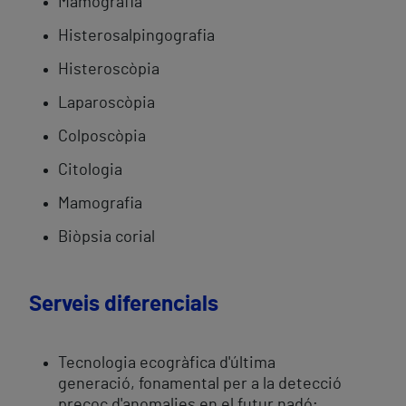
Mamografia
Histerosalpingografia
Histeroscòpia
Laparoscòpia
Colposcòpia
Citologia
Mamografia
Biòpsia corial
Serveis diferencials
Tecnologia ecogràfica d'última
generació, fonamental per a la detecció
precoç d'anomalies en el futur nadó;