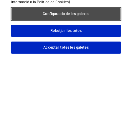
Biòpsia corial
informació a la Política de Cookies).
Configuració de les galetes
Rebutjar-les totes
Acceptar totes les galetes
Descargar App
Pedir cita
Biòpsia de mama a taula prona