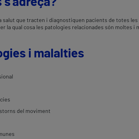
s s'adreça?
a salut que tracten i diagnostiquen pacients de totes les
per la qual cosa les patologies relacionades són moltes i 
gies i malalties
sional
cies
rastorns del moviment
mmunes