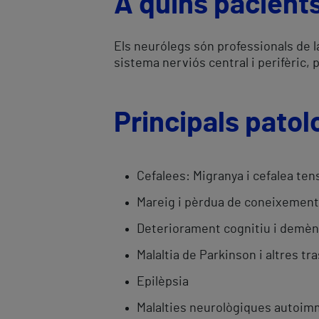
A quins pacient
Els neurólegs són professionals de l
sistema nerviós central i perifèric, 
Principals patolo
Cefalees: Migranya i cefalea ten
Mareig i pèrdua de coneixement
Deteriorament cognitiu i demèn
Malaltia de Parkinson i altres t
Epilèpsia
Malalties neurològiques autoi