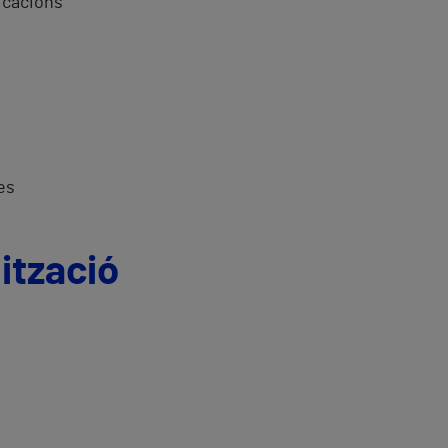
icacions
es
ització