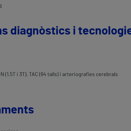
d
ns diagnòstics i tecnologi
,5T i 3T), TAC (64 talls) i arteriografies cerebrals
taments