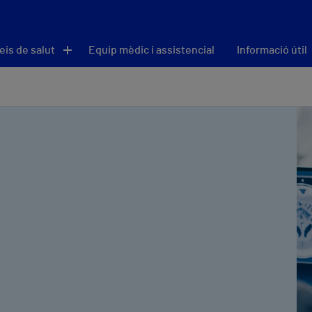
eis de salut
Equip mèdic i assistencial
Informació útil