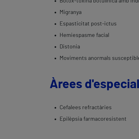
Botox-toxina botulínica amb ind
Migranya
Espasticitat post-ictus
Hemiespasme facial
Distonia
Moviments anormals susceptibl
Àrees d'especial
Cefalees refractàries
Epilèpsia farmacoresistent