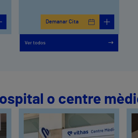
Demanar Cita
Ver todos
hospital o centre mèd