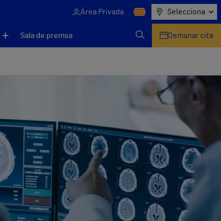
Àrea Privada
Selecciona
Sala de premsa
Demanar cita