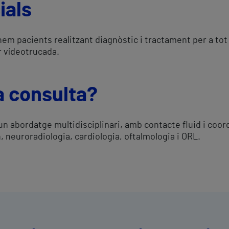
ials
nem pacients realitzant diagnòstic i tractament per a tot
er vídeotrucada.
a consulta?
un abordatge multidisciplinari, amb contacte fluid i coo
n, neuroradiologia, cardiologia, oftalmologia i ORL.