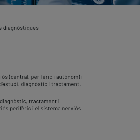
s diagnòstiques
ós (central, perifèric i autònom) i
d'estudi, diagnòstic i tractament.
 diagnòstic, tractament i
iós perifèric i el sistema nerviós