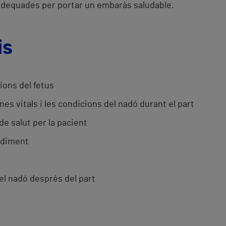
dequades per portar un embaràs saludable.
is
cions del fetus
es vitals i les condicions del nadó durant el part
de salut per la pacient
ediment
r el nadó després del part