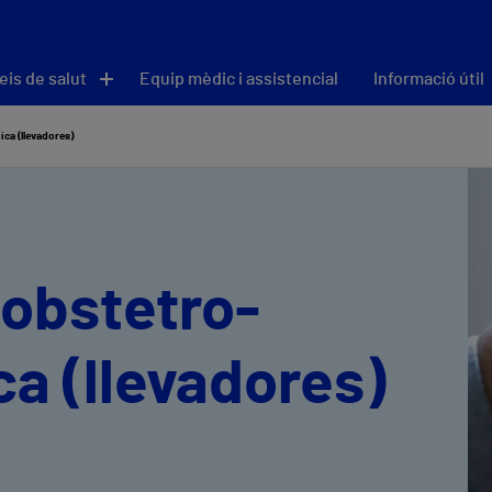
eis de salut
Equip mèdic i assistencial
Informació útil
ca (llevadores)
 obstetro-
ca (llevadores)