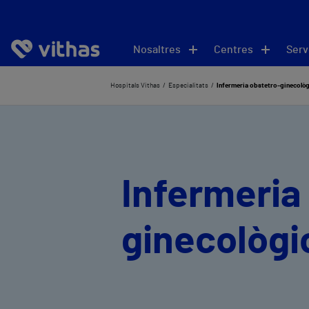
Nosaltres
Centres
Serv
Hospitals Vithas
Especialitats
Infermeria obstetro-ginecològi
Infermeria
ginecològi