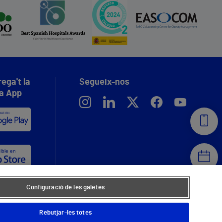
ega't la
Segueix-nos
a App
Configuració de les galetes
Rebutjar-les totes