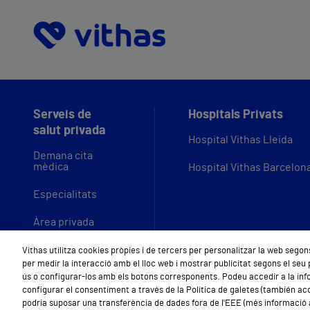
Serveis de
Hospitals Privats
salut privada
Hospital Vithas Lleida
Demana cita
mèdica
Hospital Vithas Barcelon
Especialitats
Àrea privada
Empreses
Vithas utilitza cookies pròpies i de tercers per personalitzar la web segons
per medir la interacció amb el lloc web i mostrar publicitat segons el seu
ús o configurar-los amb els botons corresponents. Podeu accedir a la inf
configurar el consentiment a través de la Política de galetes (también acc
podria suposar una transferència de dades fora de l'EEE (més informació a