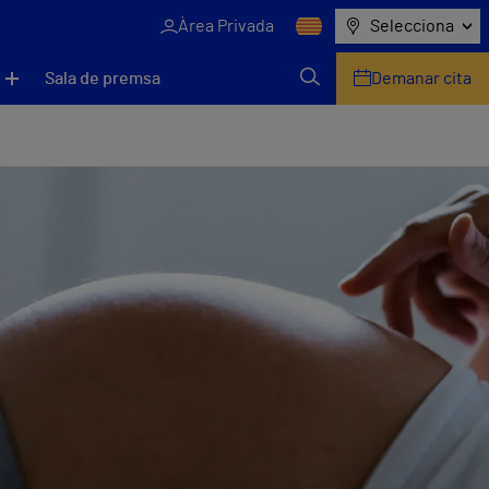
Àrea Privada
Selecciona
Sala de premsa
Demanar cita