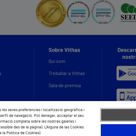
Sobre Vithas
Descarr
nostr
Qui som
a
Treballar a Vithas
Sala de premsa
 les seves preferències i localització geogràfica i
 perfil de navegació. Pot denegar, acceptar el seu
ormació completa sobre les nostres galetes i
essible des de la pàgina). L'Alguna de las Cookies
 la Política de Cookies).