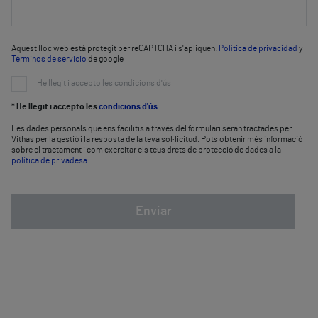
Aquest lloc web està protegit per reCAPTCHA i s'apliquen.
Política de privacidad
y
Términos de servicio
de google
He llegit i accepto les condicions d'ús
* He llegit i accepto les
condicions d'ús.
Les dades personals que ens facilitis a través del formulari seran tractades per
Vithas per la gestió i la resposta de la teva sol·licitud. Pots obtenir més informació
sobre el tractament i com exercitar els teus drets de protecció de dades a la
política de privadesa
.
Enviar