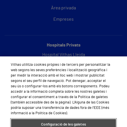
Àrea privada
Empreses
Hospitals Privats
Hospital Vithas Lleida
Vithas utilitza cookies pròpies i de tercers per personalitzar la
Hospital Vithas Barcelona
web segons les seves preferències i localització geogràfica i
per medir la interacció amb el lloc web i mostrar publicitat
segons el seu perfil de navegació. Pot denegar, acceptar el
seu ús o configurar-los amb els botons corresponents. Podeu
Sobre Vithas
accedir a la informació completa sobre les nostres galetes i
configurar el consentiment a través de la Política de galetes
Qui som
(también accessible des de la pàgina). L'Alguna de las Cookies
podria suposar una transferència de dades fora de l'EEE (més
Treballar a Vithas
informació a la Política de Cookies).
Sala de premsa
Configuració de les galetes