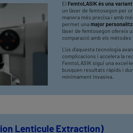
El
FemtoLASIK és una varian
un làser de femtosegon per c
manera més precisa i amb més
permet una
major personalit
làser de femtosegon ofereix u
comparació amb els mètodes t
L'ús d’aquesta tecnologia ava
complicacions i accelera la re
FemtoLASIK sigui una excel·le
busquen resultats ràpids i du
mínimament invasiva.
ion Lenticule Extraction)