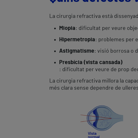
La cirurgia refractiva està dissenya
Miopia
: dificultat per veure obj
Hipermetropia
: problemes per e
Astigmatisme
: visió borrosa o 
Presbícia (vista cansada)
: dificultat per veure de prop degu
La cirurgia refractiva millora la cap
més clara sense dependre de ulleres