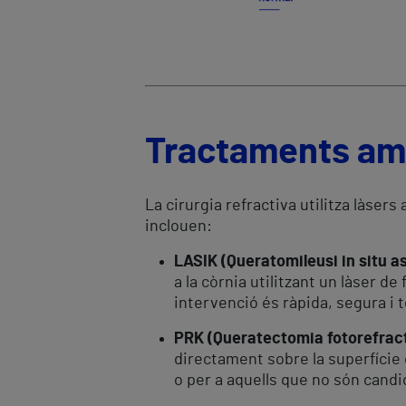
Tractaments amb
La cirurgia refractiva utilitza làse
inclouen:
LASIK (Queratomileusi in situ as
a la còrnia utilitzant un làser 
intervenció és ràpida, segura i
PRK (Queratectomia fotorefract
directament sobre la superfície 
o per a aquells que no són candi