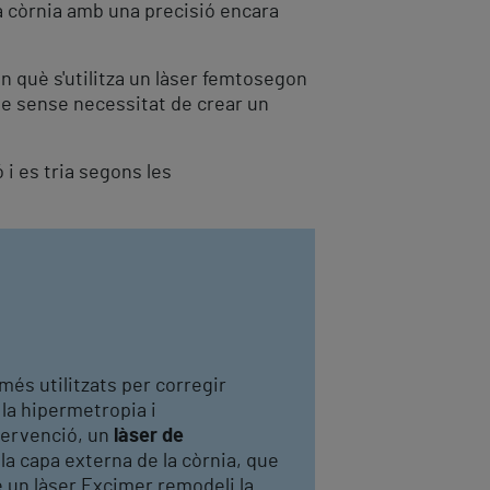
la còrnia amb una precisió encara
n què s'utilitza un làser femtosegon
sme sense necessitat de crear un
i es tria segons les
és utilitzats per corregir
 la hipermetropia i
tervenció, un
làser de
a capa externa de la còrnia, que
 un làser Excimer remodeli la