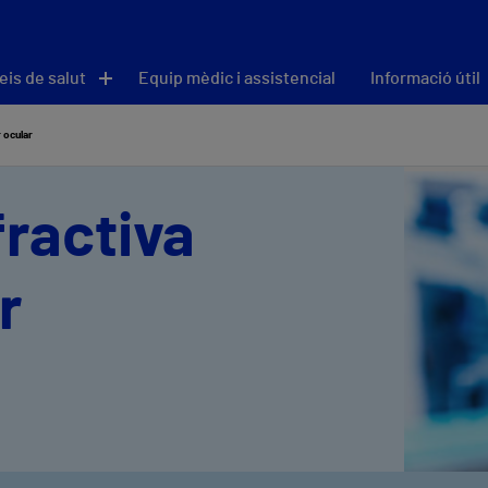
eis de salut
Equip mèdic i assistencial
Informació útil
r ocular
fractiva
r