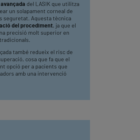
t avançada
del LASIK que utilitza
rear un solapament corneal de
 seguretat. Aquesta tècnica
zació del procediment
, ja que el
na precisió molt superior en
radicionals.
nçada també redueix el risc de
cuperació, cosa que fa que el
nt opció per a pacients que
radors amb una intervenció