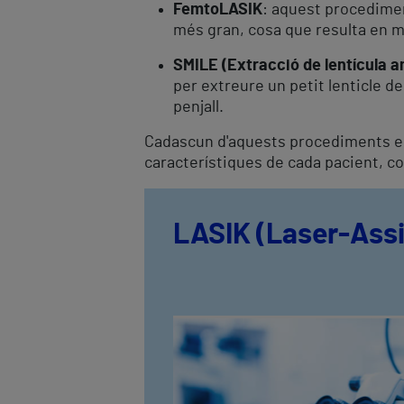
FemtoLASIK
: aquest procedimen
més gran, cosa que resulta en m
SMILE (Extracció de lentícula a
per extreure un petit lenticle de
penjall.
Cadascun d'aquests procediments està
característiques de cada pacient, com
LASIK (Laser-Assi