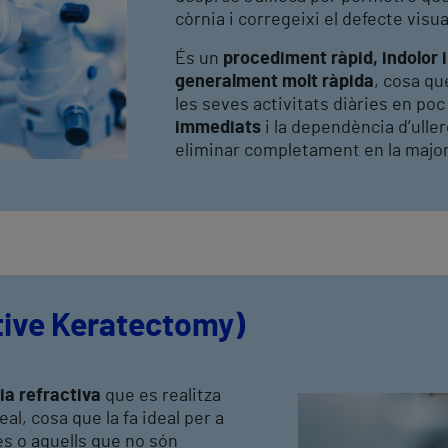
còrnia i corregeixi el defecte visua
És un
procediment ràpid, indolor 
generalment molt ràpida
, cosa qu
les seves activitats diàries en po
immediats
i la dependència d’ulle
eliminar completament en la major
tive Keratectomy)
ia refractiva
que es realitza
l, cosa que la fa ideal per a
s o aquells que no són