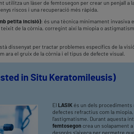
t utilitza un làser de femtosegon per crear un penjall a 
enys riscos i una recuperació més ràpida.
mb petita incisió)
: és una tècnica mínimament invasiva e
 teixit de la còrnia, corregint així la miopia o astigmati
 dissenyat per tractar problemes específics de la visió 
 ara el gruix de la còrnia i el tipus de defecte visual.
sted in Situ Keratomileusis)
El
LASIK
és un dels procediments m
defectes refractius com la miopia,
l’astigmatisme. Durant aquesta in
femtosegon
crea un solapament a l
després s’aixeca per permetre que