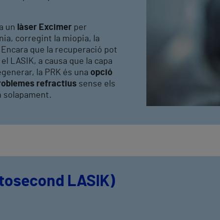
a un
làser Excimer
per
ia, corregint la miopia, la
 Encara que la recuperació pot
el LASIK, a causa que la capa
regenerar, la PRK és una
opció
problemes refractius
sense els
un solapament.
tosecond LASIK)