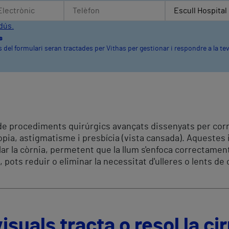
dús.
s
s del formulari seran tractades per Vithas per gestionar i respondre a la te
 de procediments quirúrgics avançats dissenyats per corr
ia, astigmatisme i presbícia (vista cansada). Aquestes 
ar la còrnia, permetent que la llum s'enfoca correctament
, pots reduir o eliminar la necessitat d'ulleres o lents de 
suals tracta o resol la ci