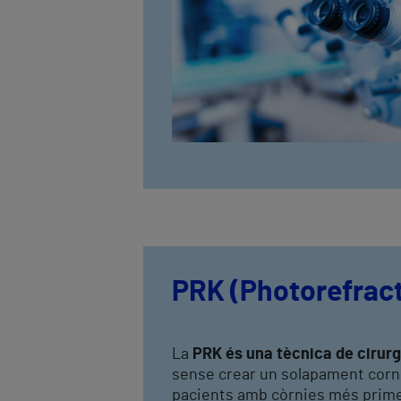
PRK (Photorefrac
La
PRK és una tècnica de cirurg
sense crear un solapament cornea
pacients amb còrnies més prime