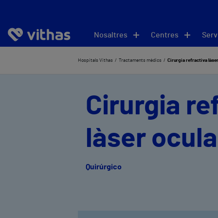
Nosaltres
Centres
Serv
Hospitals Vithas
Tractaments mèdics
Cirurgia refractiva làse
Cirurgia re
làser ocula
Quirúrgico