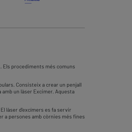
ulls. Els procediments més comuns
ulars. Consisteix a crear un penjall
ia amb un làser Excimer. Aquesta
 El làser d'excímers es fa servir
per a persones amb còrnies més fines