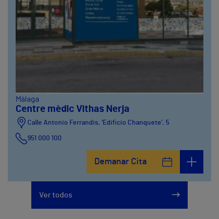
Màlaga
Centre mèdic Vithas Nerja
Calle Antonio Ferrandis, 'Edificio Chanquete', 5
951 000 100
Demanar Cita
Ver todos