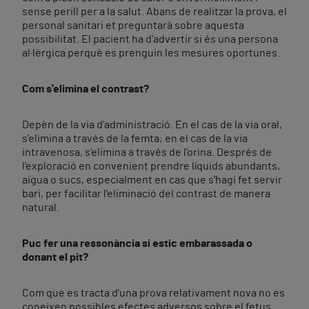
sense perill per a la salut. Abans de realitzar la prova, el
personal sanitari et preguntarà sobre aquesta
possibilitat. El pacient ha d'advertir si és una persona
al·lèrgica perquè es prenguin les mesures oportunes.
Com s'elimina el contrast?
Depèn de la via d'administració. En el cas de la via oral,
s'elimina a través de la femta; en el cas de la via
intravenosa, s'elimina a través de l'orina. Després de
l'exploració en convenient prendre líquids abundants,
aigua o sucs, especialment en cas que s'hagi fet servir
bari, per facilitar l'eliminació del contrast de manera
natural.
Puc fer una ressonància si estic embarassada o
donant el pit?
Com que es tracta d'una prova relativament nova no es
coneixen possibles efectes adversos sobre el fetus.