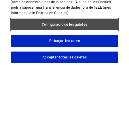
(también accessible des de la pàgina). L'Alguna de las Cookies
podria suposar una transferència de dades fora de l'EEE (més
informació a la Política de Cookies).
Configuració de les galetes
Serveis de salut privada
Demana cita mèdica
Rebutjar-les totes
Especialitats
Acceptar totes les galetes
Descargar App
Pedir cita
Àrea privada
Empreses
Hospitals Privats
Hospital Vithas Lleida
Hospital Vithas Barcelona