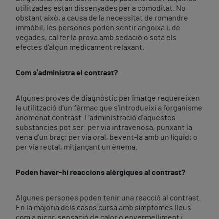
utilitzades estan dissenyades per a comoditat. No
obstant això, a causa de la necessitat de romandre
immòbil, les persones poden sentir angoixa i, de
vegades, cal fer la prova amb sedació o sota els
efectes d'algun medicament relaxant.
Com s'administra el contrast?
Algunes proves de diagnòstic per imatge requereixen
la utilització d'un fàrmac que s'introdueixi a l'organisme
anomenat contrast. L'administració d'aquestes
substàncies pot ser: per via intravenosa, punxant la
vena d'un braç; per via oral, bevent-la amb un líquid; o
per via rectal, mitjançant un ènema.
Poden haver-hi reaccions alèrgiques al contrast?
Algunes persones poden tenir una reacció al contrast.
En la majoria dels casos cursa amb símptomes lleus
com a picor, sensació de calor o envermelliment i