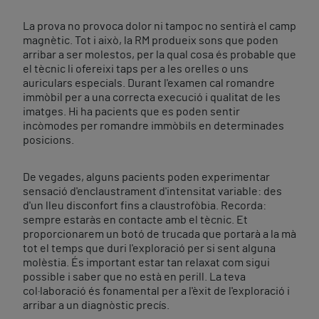
La prova no provoca dolor ni tampoc no sentirà el camp
magnètic. Tot i això, la RM produeix sons que poden
arribar a ser molestos, per la qual cosa és probable que
el tècnic li ofereixi taps per a les orelles o uns
auriculars especials. Durant l'examen cal romandre
immòbil per a una correcta execució i qualitat de les
imatges. Hi ha pacients que es poden sentir
incòmodes per romandre immòbils en determinades
posicions.
De vegades, alguns pacients poden experimentar
sensació d'enclaustrament d'intensitat variable: des
d'un lleu disconfort fins a claustrofòbia. Recorda:
sempre estaràs en contacte amb el tècnic. Et
proporcionarem un botó de trucada que portarà a la mà
tot el temps que duri l'exploració per si sent alguna
molèstia. És important estar tan relaxat com sigui
possible i saber que no està en perill. La teva
col·laboració és fonamental per a l'èxit de l'exploració i
arribar a un diagnòstic precís.