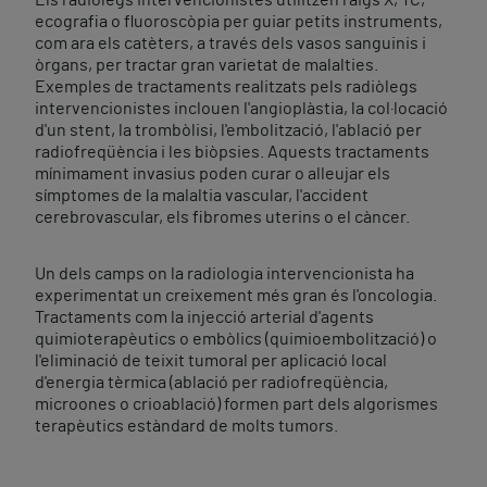
Els radiòlegs intervencionistes utilitzen raigs X, TC,
ecografia o fluoroscòpia per guiar petits instruments,
com ara els catèters, a través dels vasos sanguinis i
òrgans, per tractar gran varietat de malalties.
Exemples de tractaments realitzats pels radiòlegs
intervencionistes inclouen l'angioplàstia, la col·locació
d'un stent, la trombòlisi, l'embolització, l'ablació per
radiofreqüència i les biòpsies. Aquests tractaments
mínimament invasius poden curar o alleujar els
símptomes de la malaltia vascular, l'accident
cerebrovascular, els fibromes uterins o el càncer.
Un dels camps on la radiologia intervencionista ha
experimentat un creixement més gran és l'oncologia.
Tractaments com la injecció arterial d'agents
quimioterapèutics o embòlics (quimioembolització) o
l'eliminació de teixit tumoral per aplicació local
d'energia tèrmica (ablació per radiofreqüència,
microones o crioablació) formen part dels algorismes
terapèutics estàndard de molts tumors.