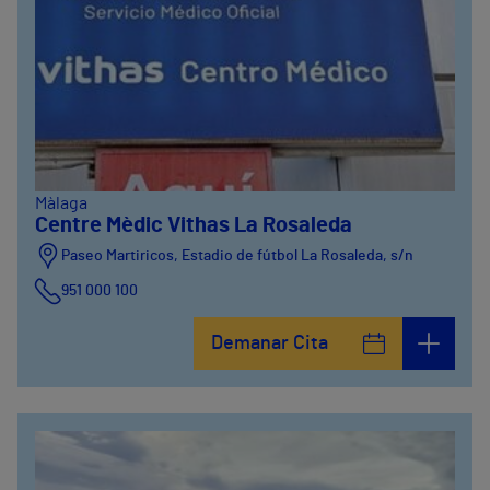
Màlaga
Centre Mèdic Vithas La Rosaleda
Paseo Martiricos, Estadio de fútbol La Rosaleda, s/n
951 000 100
Demanar Cita