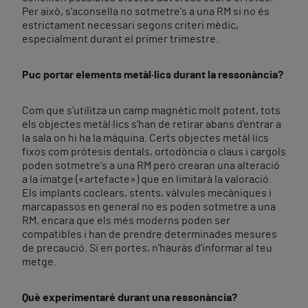
Per això, s'aconsella no sotmetre's a una RM si no és
estrictament necessari segons criteri mèdic,
especialment durant el primer trimestre.
Puc portar elements metàl·lics durant la ressonància?
Com que s'utilitza un camp magnètic molt potent, tots
els objectes metàl·lics s'han de retirar abans d'entrar a
la sala on hi ha la màquina. Certs objectes metàl·lics
fixos com pròtesis dentals, ortodòncia o claus i cargols
poden sotmetre's a una RM però crearan una alteració
a la imatge («artefacte») que en limitarà la valoració.
Els implants coclears, stents, vàlvules mecàniques i
marcapassos en general no es poden sotmetre a una
RM, encara que els més moderns poden ser
compatibles i han de prendre determinades mesures
de precaució. Si en portes, n'hauràs d'informar al teu
metge.
Què experimentaré durant una ressonància?