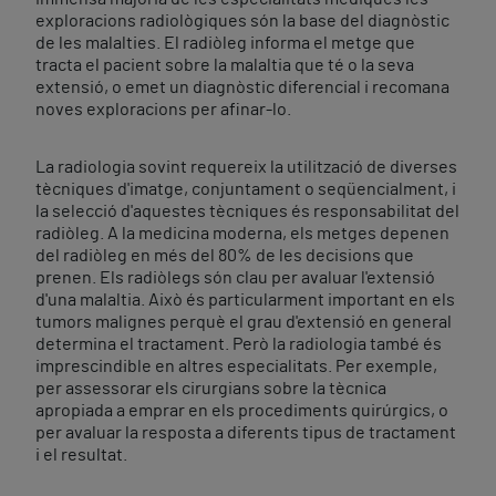
exploracions radiològiques són la base del diagnòstic
de les malalties. El radiòleg informa el metge que
tracta el pacient sobre la malaltia que té o la seva
extensió, o emet un diagnòstic diferencial i recomana
noves exploracions per afinar-lo.
La radiologia sovint requereix la utilització de diverses
tècniques d'imatge, conjuntament o seqüencialment, i
la selecció d'aquestes tècniques és responsabilitat del
radiòleg. A la medicina moderna, els metges depenen
del radiòleg en més del 80% de les decisions que
prenen. Els radiòlegs són clau per avaluar l'extensió
d'una malaltia. Això és particularment important en els
tumors malignes perquè el grau d'extensió en general
determina el tractament. Però la radiologia també és
imprescindible en altres especialitats. Per exemple,
per assessorar els cirurgians sobre la tècnica
apropiada a emprar en els procediments quirúrgics, o
per avaluar la resposta a diferents tipus de tractament
i el resultat.