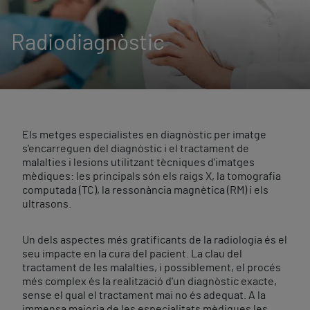
Radiodiagnòstic
Els metges especialistes en diagnòstic per imatge
s'encarreguen del diagnòstic i el tractament de
malalties i lesions utilitzant tècniques d'imatges
mèdiques: les principals són els raigs X, la tomografia
computada (TC), la ressonància magnètica (RM) i els
ultrasons.
Un dels aspectes més gratificants de la radiologia és el
seu impacte en la cura del pacient. La clau del
tractament de les malalties, i possiblement, el procés
més complex és la realització d'un diagnòstic exacte,
sense el qual el tractament mai no és adequat. A la
immensa majoria de les especialitats mèdiques les