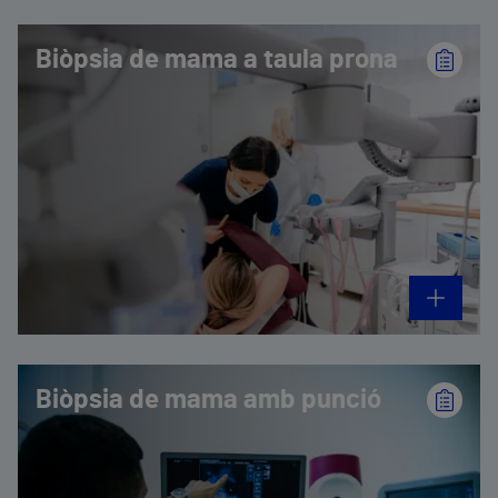
Biòpsia de mama a taula prona
Biòpsia de mama amb punció