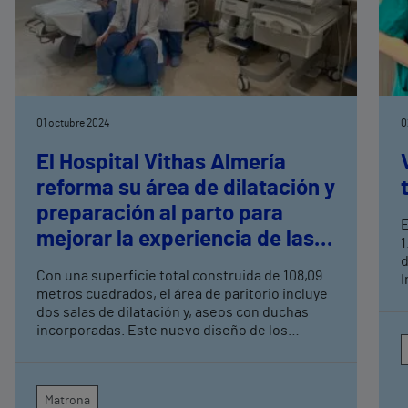
01 octubre 2024
0
El Hospital Vithas Almería
reforma su área de dilatación y
preparación al parto para
E
mejorar la experiencia de las
1
futuras madres
d
Con una superficie total construida de 108,09
I
metros cuadrados, el área de paritorio incluye
dos salas de dilatación y, aseos con duchas
incorporadas. Este nuevo diseño de los
espacios responde a criterios de
humanización de la calidad asistencial.
Matrona