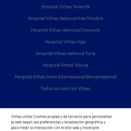
Hospital Vithas Tenerife
Hospital Vithas Valencia 9 de Octubre
Hospital Vithas Valencia Consuelo
Hospital Vithas Vigo
Hospital Vithas Valencia Turia
Hospital Vithas Vitoria
Hospital Vithas Xanit Internacional (Benalmádena)
Todos los centros Vithas
Sobre Vithas
Vithas utiliza Cookies propias y de terceros para personalizar
la web según sus preferencias y localización geográfica y
Quiénes somos
para medir la interacción con el sitio web y mostrarle