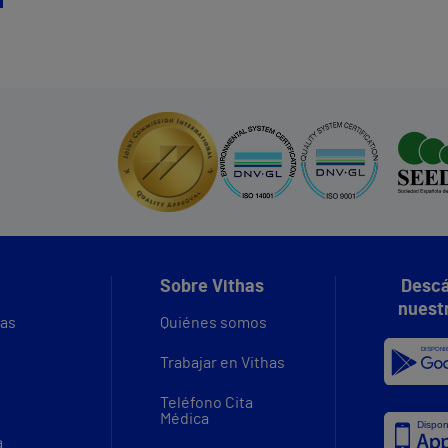
Sobre Vithas
Descá
nuest
vas
Quiénes somos
Trabajar en Vithas
Teléfono Cita
Médica
a