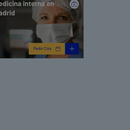
edicina interna en
adrid
Pedir Cita