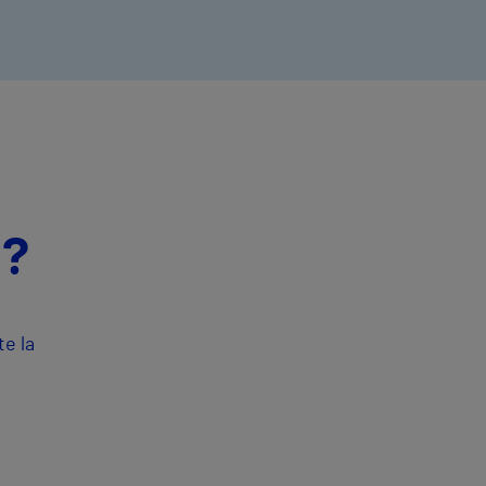
d?
e la