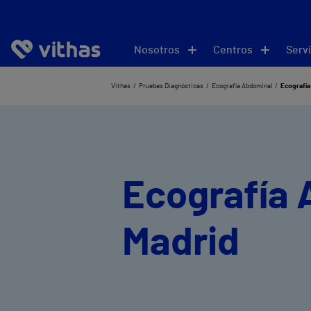
Nosotros
Centros
Servi
Vithas
Pruebas Diagnósticas
Ecografía Abdominal
Ecografía
Ecografía 
Madrid