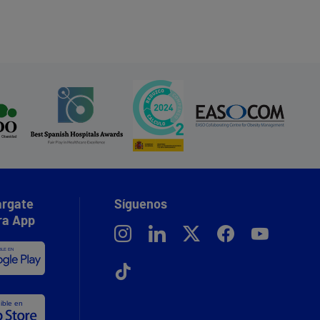
rgate
Síguenos
ra App