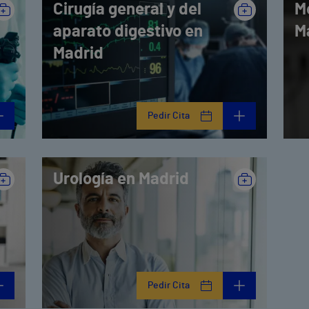
Cirugía general y del
M
aparato digestivo en
M
Madrid
Pedir Cita
Urología en Madrid
Pedir Cita