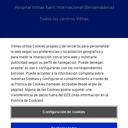
Hospital Vithas Xanit Internacional (Benalmádena)
Todos los centros Vithas
Sobre Vithas
Vithas utiliza Cookies propias y de terceros para personalizar
la web según sus preferencias y localización geográfica y
Quiénes somos
para medir la interacción con el sitio web y mostrarle
publicidad según su perfil de navegación. Puede denegar,
Trabajar en Vithas
aceptar su uso o configurarlas con los correspondientes
botones. Puede acceder a la información completa sobre
Teléfono Cita Médica
nuestras Cookies y configurar el consentimiento a través de
la Política de Cookies (también accesible desde el pie de
Teléfono Atención al Cliente
página). Alguna de las Cookies podría suponer una
transferencia de datos fuera del EEE (más información en la
Política de seguridad y salud en el trabajo
Política de Cookies).
Conoce a Supervita
Configuración de cookies