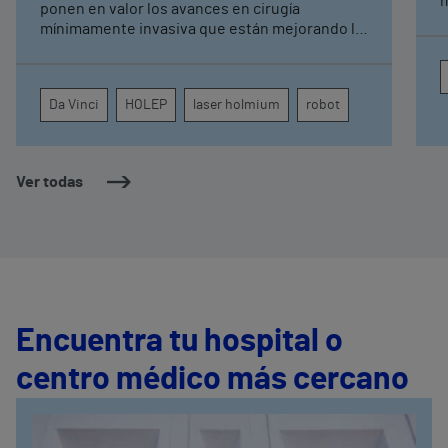
masc
ponen en valor los avances en cirugía
l
mínimamente invasiva que están mejorando la
“
calidad de vida de los pacientes varones.
Desde el láser Holmium para la hiperplasia
prostática hasta la cirugía robótica con el
Da Vinci
HOLEP
laser holmium
robot
sistema Da Vinci, estas técnicas permiten
tratamientos más seguros, eficaces y con una
recuperación más rápida.
Ver todas
Encuentra tu hospital o
centro médico más cercano