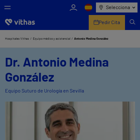
Selecciona
Pedir Cita
Nosotros
Hospitales Vithas
Equipo médico y asistencial
Antonio Medina González
Centros
Dr. Antonio Medina
Servicios de salud
González
Equipo médico y asistencial
Equipo Suturo de Urología en Sevilla
Información útil
Comunicación