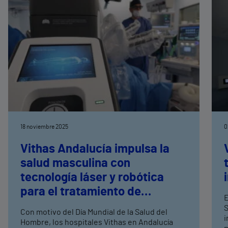
18 noviembre 2025
0
Vithas Andalucía impulsa la
salud masculina con
tecnología láser y robótica
para el tratamiento de
E
patologías urológicas
S
Con motivo del Día Mundial de la Salud del
i
Hombre, los hospitales Vithas en Andalucía