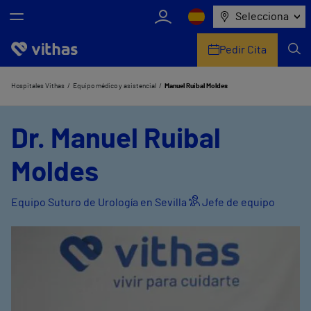
Selecciona
Pedir Cita
Nosotros
Hospitales Vithas
Equipo médico y asistencial
Manuel Ruibal Moldes
Centros
Dr. Manuel Ruibal
Servicios de salud
Moldes
Equipo médico y asistencial
Equipo Suturo de Urología en Sevilla
Jefe de equipo
Información útil
Comunicación