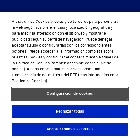
Sobre Vithas
Vithas utiliza Cookies propias y de terceros para personalizar
la web según sus preferencias y localización geográfica y
Quiénes somos
para medir la interacción con el sitio web y mostrarle
publicidad según su perfil de navegación. Puede denegar,
Trabajar en Vithas
aceptar su uso o configurarlas con los correspondientes
botones. Puede acceder a la información completa sobre
Teléfono Cita Médica
nuestras Cookies y configurar el consentimiento a través de
la Política de Cookies (también accesible desde el pie de
Teléfono Atención al Cliente
página). Alguna de las Cookies podría suponer una
transferencia de datos fuera del EEE (más información en la
Política de seguridad y salud en el trabajo
Política de Cookies).
Conoce a Supervita
Configuración de cookies
Rechazar todas
Aviso Legal
Política de cookies
Política de privacidad
Mapa web
Protección de datos
Aceptar todas las cookies
Descargar App
Pedir cita
© 2026 Vithas. Todos los derechos reservados.