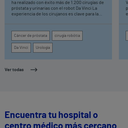
ha realizado con éxito más de 1.200 cirugías de
V
próstata y urinarias con el robot Da Vinci La
p
experiencia de los cirujanos es clave para la
espe
preservación de la función eréctil y
H
continencia urinaria de cara a las
m
intervenciones con el robot Da Vinci
C
Cáncer de próstata
cirugía robótia
U
r
Da Vinci
Urología
R
Ver todas
Encuentra tu hospital o
centro médico más cercano