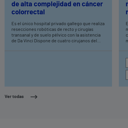
de alta complejidad en cáncer
colorrectal
Es el único hospital privado gallego que realiza
E
resecciones robóticas de recto y cirugías
m
transanal y de suelo pélvico con la asistencia
c
de Da Vinci Dispone de cuatro cirujanos del
m
aparato digestivo, con entrenamiento
l
avanzado en cirugía robótica, tres de ellos
A
especialistas en coloproctología
B
Ver todas