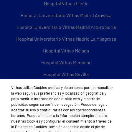
Hospital Vithas Lleida
Hospital Universitario Vithas Madrid Aravaca
Hospital Universitario Vithas Madrid Arturo Soria
Hospital Universitario Vithas Madrid La Milagrosa
Hospital Vithas Málaga
Hospital Vithas Medimar
Hospital Vithas Sevilla
Hospital Vithas Tenerife
Vithas utiliza Cookies propias y de terceros para personalizar
la web según sus preferencias y localización geográfica y
Hospital Vithas Valencia 9 de Octubre
para medir la interacción con el sitio web y mostrarle
publicidad según su perfil de navegación. Puede denegar,
Hospital Vithas Valencia Consuelo
aceptar su uso o configurarlas con los correspondientes
botones. Puede acceder a la información completa sobre
Hospital Vithas Vigo
nuestras Cookies y configurar el consentimiento a través de
la Política de Cookies (también accesible desde el pie de