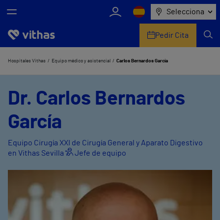
Selecciona
Pedir Cita
Nosotros
Hospitales Vithas
Equipo médico y asistencial
Carlos Bernardos García
Centros
Dr. Carlos Bernardos
Servicios de salud
García
Equipo médico y asistencial
Equipo Cirugía XXI de Cirugía General y Aparato Digestivo
en Vithas Sevilla
Jefe de equipo
Información útil
Comunicación