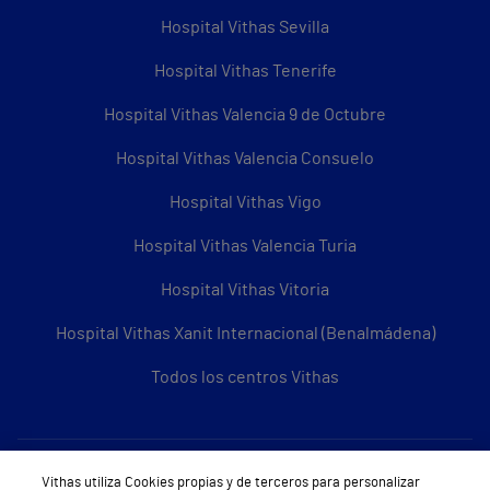
Hospital Vithas Sevilla
Hospital Vithas Tenerife
Hospital Vithas Valencia 9 de Octubre
Hospital Vithas Valencia Consuelo
Hospital Vithas Vigo
Hospital Vithas Valencia Turia
Hospital Vithas Vitoria
Hospital Vithas Xanit Internacional (Benalmádena)
Todos los centros Vithas
Sobre Vithas
Vithas utiliza Cookies propias y de terceros para personalizar