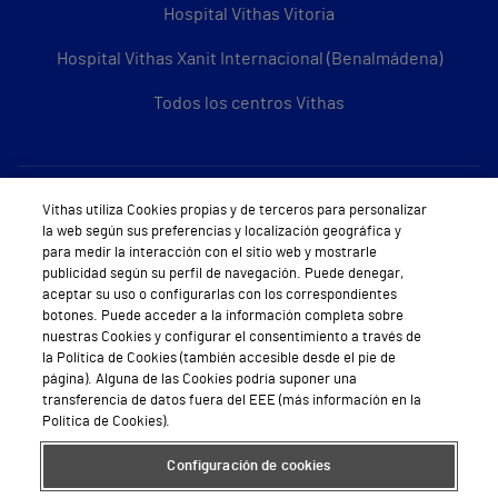
Hospital Vithas Vitoria
Hospital Vithas Xanit Internacional (Benalmádena)
Todos los centros Vithas
Sobre Vithas
Vithas utiliza Cookies propias y de terceros para personalizar
la web según sus preferencias y localización geográfica y
Quiénes somos
para medir la interacción con el sitio web y mostrarle
publicidad según su perfil de navegación. Puede denegar,
Trabajar en Vithas
aceptar su uso o configurarlas con los correspondientes
botones. Puede acceder a la información completa sobre
Teléfono Cita Médica
nuestras Cookies y configurar el consentimiento a través de
la Política de Cookies (también accesible desde el pie de
Teléfono Atención al Cliente
página). Alguna de las Cookies podría suponer una
transferencia de datos fuera del EEE (más información en la
Política de seguridad y salud en el trabajo
Política de Cookies).
Conoce a Supervita
Configuración de cookies