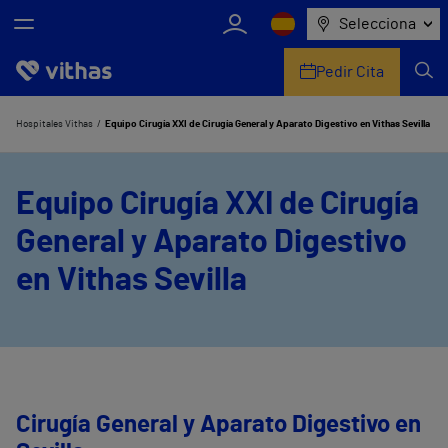
Selecciona
Pedir Cita
Nosotros
Hospitales Vithas
Equipo Cirugía XXI de Cirugía General y Aparato Digestivo en Vithas Sevilla
Centros
Equipo Cirugía XXI de Cirugía
Servicios de salud
General y Aparato Digestivo
Equipo médico y asistencial
en Vithas Sevilla
Información útil
Comunicación
Cirugía General y Aparato Digestivo en