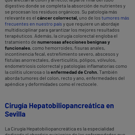
que afectan al colon y al recto, la parte final del tubo
digestivo donde se completa la absorción de nutrientes y
se procesan los residuos orgánicos. Su patología más
relevante es el
cáncer colorrectal,
uno de los
tumores más
frecuentes en nuestro país
y que requiere un abordaje
multidisciplinar para garantizar los mejores resultados
terapéuticos. Además, la cirugía colorectal engloba el
tratamiento de
numerosas afecciones benignas y
funcionales
, como hemorroides, fisuras anales,
incontinencia fecal, estreñimiento severo, abscesos y
fístulas anorrectales, diverticulitis, pólipos, vólvulos,
endometriosis colorrectal y patologías inflamatorias como
la colitis ulcerosa o la
enfermedad de Crohn.
También
aborda tumores del colon, recto y ano, enfermedades del
apéndice y deformidades como el rectocele.
Cirugía Hepatobiliopancreática en
Sevilla
La Cirugía Hepatobiliopancreática es la especialidad