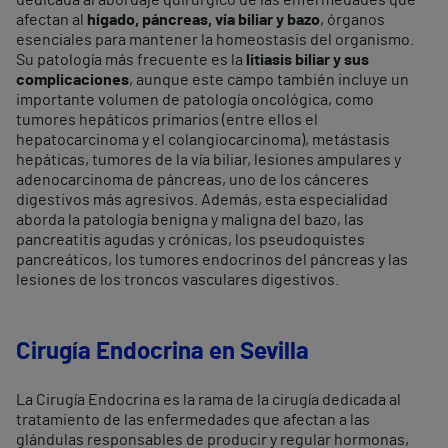
dedicada al abordaje quirúrgico de las enfermedades que
afectan al
hígado, páncreas, vía biliar y bazo
, órganos
esenciales para mantener la homeostasis del organismo.
Su patología más frecuente es la
litiasis biliar y sus
complicaciones
, aunque este campo también incluye un
importante volumen de patología oncológica, como
tumores hepáticos primarios (entre ellos el
hepatocarcinoma y el colangiocarcinoma), metástasis
hepáticas, tumores de la vía biliar, lesiones ampulares y
adenocarcinoma de páncreas, uno de los cánceres
digestivos más agresivos. Además, esta especialidad
aborda la patología benigna y maligna del bazo, las
pancreatitis agudas y crónicas, los pseudoquistes
pancreáticos, los tumores endocrinos del páncreas y las
lesiones de los troncos vasculares digestivos.
Cirugía Endocrina en Sevilla
La Cirugía Endocrina es la rama de la cirugía dedicada al
tratamiento de las enfermedades que afectan a las
glándulas responsables de producir y regular hormonas,