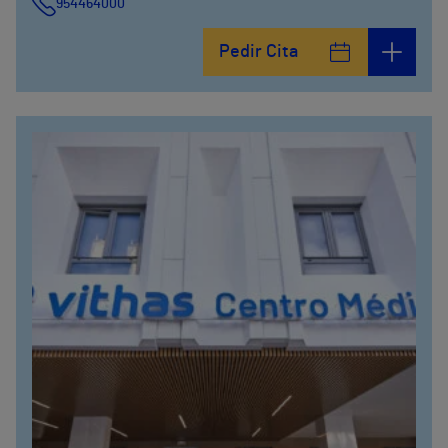
954464000
Pedir Cita