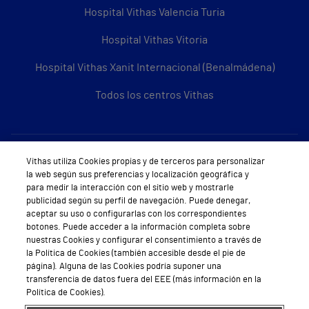
Hospital Vithas Valencia Turia
Hospital Vithas Vitoria
Hospital Vithas Xanit Internacional (Benalmádena)
Todos los centros Vithas
Sobre Vithas
Vithas utiliza Cookies propias y de terceros para personalizar
la web según sus preferencias y localización geográfica y
Quiénes somos
para medir la interacción con el sitio web y mostrarle
publicidad según su perfil de navegación. Puede denegar,
Trabajar en Vithas
aceptar su uso o configurarlas con los correspondientes
botones. Puede acceder a la información completa sobre
Teléfono Cita Médica
nuestras Cookies y configurar el consentimiento a través de
la Política de Cookies (también accesible desde el pie de
Teléfono Atención al Cliente
página). Alguna de las Cookies podría suponer una
transferencia de datos fuera del EEE (más información en la
Política de seguridad y salud en el trabajo
Política de Cookies).