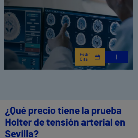
Pedir
Cita
¿Qué precio tiene la prueba
Holter de tensión arterial en
Sevilla?