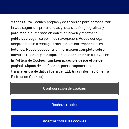
Sobre Vithas
Vithas utiliza Cookies propias y de terceros para personalizar
la web según sus preferencias y localización geográfica y
Quiénes somos
para medir la interacción con el sitio web y mostrarle
publicidad según su perfil de navegación. Puede denegar,
Trabajar en Vithas
aceptar su uso o configurarlas con los correspondientes
botones. Puede acceder a la información completa sobre
Teléfono Cita Médica
nuestras Cookies y configurar el consentimiento a través de
la Política de Cookies (también accesible desde el pie de
Teléfono Atención al Cliente
página). Alguna de las Cookies podría suponer una
transferencia de datos fuera del EEE (más información en la
Política de seguridad y salud en el trabajo
Política de Cookies).
Conoce a Supervita
Configuración de cookies
Rechazar todas
Aviso Legal
Política de cookies
Política de privacidad
Mapa web
Protección de datos
Aceptar todas las cookies
Descargar App
Pedir cita
© 2026 Vithas. Todos los derechos reservados.