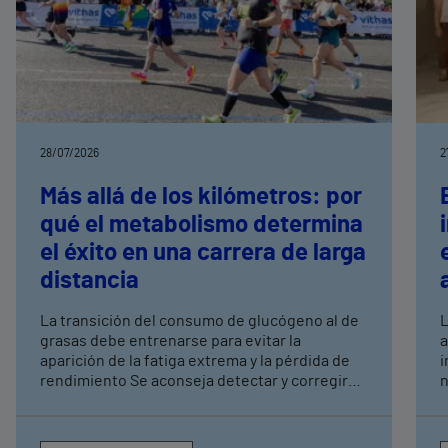
28/07/2026
2
Más allá de los kilómetros: por
qué el metabolismo determina
el éxito en una carrera de larga
distancia
La transición del consumo de glucógeno al de
L
grasas debe entrenarse para evitar la
a
aparición de la fatiga extrema y la pérdida de
i
rendimiento Se aconseja detectar y corregir
n
déficits de hierro o vitamina D y alteraciones
a
tiroideas, que junto a la hidratación
in
insuficiente o un descanso deficiente pueden
F