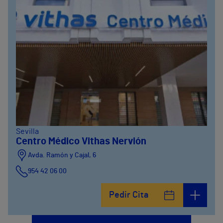
Sevilla
Centro Médico Vithas Nervión
Avda. Ramón y Cajal, 6
954 42 06 00
Pedir Cita