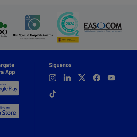
rgate
Síguenos
ra App