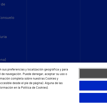
9 de
 Consuelo
Turia
ena)
n sus preferencias y localización geográfica y para
fil de navegación. Puede denegar, aceptar su uso o
ormación completa sobre nuestras Cookies y
ccesible desde el pie de página). Alguna de las
ormación en la Política de Cookies).
eb
Protección de datos