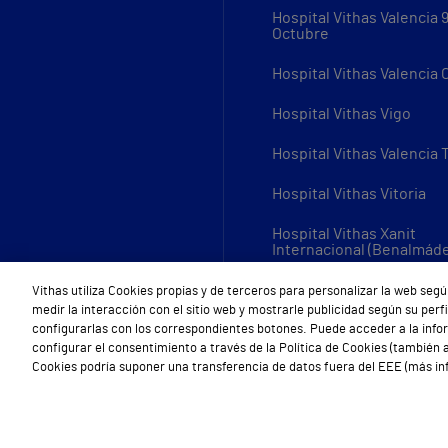
Hospital Vithas Valencia 
Octubre
Hospital Vithas Valencia
Hospital Vithas Vigo
Hospital Vithas Valencia 
Hospital Vithas Vitoria
Hospital Vithas Xanit
Internacional (Benalmád
Todos los centros Vithas
Vithas utiliza Cookies propias y de terceros para personalizar la web segú
medir la interacción con el sitio web y mostrarle publicidad según su per
configurarlas con los correspondientes botones. Puede acceder a la inf
configurar el consentimiento a través de la Política de Cookies (también a
Cookies podría suponer una transferencia de datos fuera del EEE (más inf
Aviso Legal
Política de cookies
Política de privacidad
Mapa w