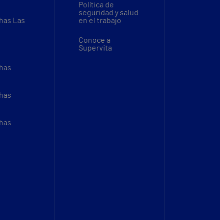
Política de
seguridad y salud
thas Las
en el trabajo
Conoce a
Supervita
thas
thas
thas